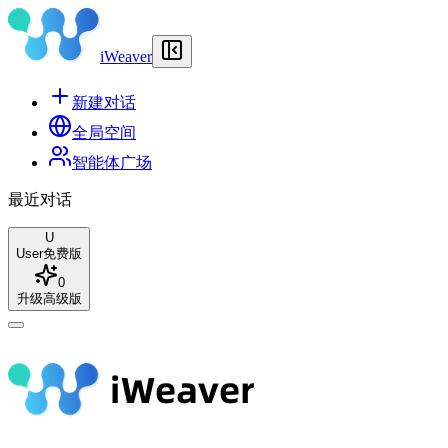
iWeaver
新建对话
全局空间
智能体广场
最近对话
U
User
免费版
0
升级高级版