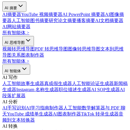
AI 摘要
AI摘要器
YouTube 视频摘要器
AI PowerPoint 摘要器
AI图像摘
要器
人工智能图书摘要
研究论文摘要
播客摘要
AI文档摘要器
AI网站摘要器
所有智能体
>
AI 思维导图
视频转思维导图
PDF 转思维导图
图像转思维导图
文本到思维
导图
关系图表制作器
所有智能体
>
AI 智能体
AI 写作
人工智能故事生成器
真或假生成器
人工智能论证生成器
新闻稿
生成器
Instagram 名称生成器
职位描述生成器
AI SOP生成器
AI
段落扩展器
AI 分析
AI手写识别
AI学习指南制作器
人工智能数学解算器
与 PDF 聊
天
YouTube 成绩单生成器
AI图表制作器
TikTok 转录生成器
音
频到文本转换器
AI 转换