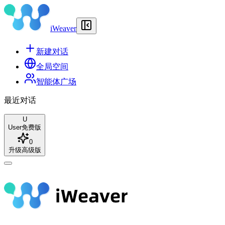
iWeaver
新建对话
全局空间
智能体广场
最近对话
U
User
免费版
0
升级高级版