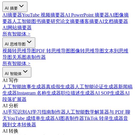
AI 摘要
AI摘要器
YouTube 视频摘要器
AI PowerPoint 摘要器
AI图像摘
要器
人工智能图书摘要
研究论文摘要
播客摘要
AI文档摘要器
AI网站摘要器
所有智能体
>
AI 思维导图
视频转思维导图
PDF 转思维导图
图像转思维导图
文本到思维
导图
关系图表制作器
所有智能体
>
AI 智能体
AI 写作
人工智能故事生成器
真或假生成器
人工智能论证生成器
新闻稿
生成器
Instagram 名称生成器
职位描述生成器
AI SOP生成器
AI
段落扩展器
AI 分析
AI手写识别
AI学习指南制作器
人工智能数学解算器
与 PDF 聊
天
YouTube 成绩单生成器
AI图表制作器
TikTok 转录生成器
音
频到文本转换器
AI 转换