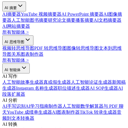
AI 摘要
AI摘要器
YouTube 视频摘要器
AI PowerPoint 摘要器
AI图像摘
要器
人工智能图书摘要
研究论文摘要
播客摘要
AI文档摘要器
AI网站摘要器
所有智能体
>
AI 思维导图
视频转思维导图
PDF 转思维导图
图像转思维导图
文本到思维
导图
关系图表制作器
所有智能体
>
AI 智能体
AI 写作
人工智能故事生成器
真或假生成器
人工智能论证生成器
新闻稿
生成器
Instagram 名称生成器
职位描述生成器
AI SOP生成器
AI
段落扩展器
AI 分析
AI手写识别
AI学习指南制作器
人工智能数学解算器
与 PDF 聊
天
YouTube 成绩单生成器
AI图表制作器
TikTok 转录生成器
音
频到文本转换器
AI 转换