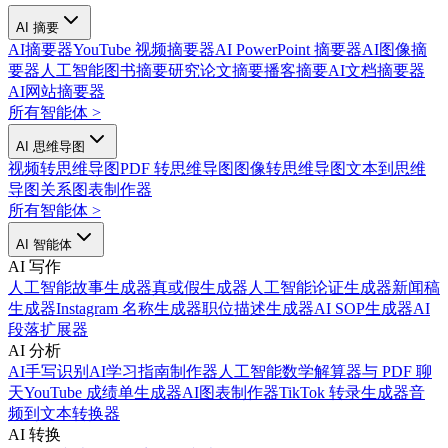
AI 摘要
AI摘要器
YouTube 视频摘要器
AI PowerPoint 摘要器
AI图像摘
要器
人工智能图书摘要
研究论文摘要
播客摘要
AI文档摘要器
AI网站摘要器
所有智能体
>
AI 思维导图
视频转思维导图
PDF 转思维导图
图像转思维导图
文本到思维
导图
关系图表制作器
所有智能体
>
AI 智能体
AI 写作
人工智能故事生成器
真或假生成器
人工智能论证生成器
新闻稿
生成器
Instagram 名称生成器
职位描述生成器
AI SOP生成器
AI
段落扩展器
AI 分析
AI手写识别
AI学习指南制作器
人工智能数学解算器
与 PDF 聊
天
YouTube 成绩单生成器
AI图表制作器
TikTok 转录生成器
音
频到文本转换器
AI 转换