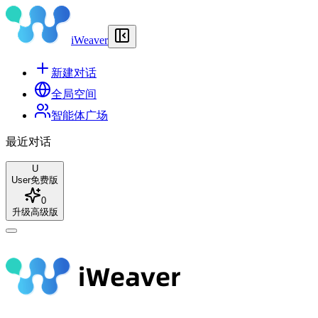
iWeaver
新建对话
全局空间
智能体广场
最近对话
U
User
免费版
0
升级高级版