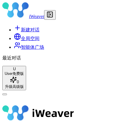
iWeaver
新建对话
全局空间
智能体广场
最近对话
U
User
免费版
0
升级高级版