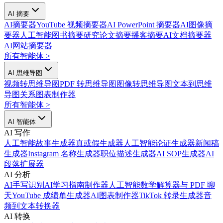
AI 摘要
AI摘要器
YouTube 视频摘要器
AI PowerPoint 摘要器
AI图像摘
要器
人工智能图书摘要
研究论文摘要
播客摘要
AI文档摘要器
AI网站摘要器
所有智能体
>
AI 思维导图
视频转思维导图
PDF 转思维导图
图像转思维导图
文本到思维
导图
关系图表制作器
所有智能体
>
AI 智能体
AI 写作
人工智能故事生成器
真或假生成器
人工智能论证生成器
新闻稿
生成器
Instagram 名称生成器
职位描述生成器
AI SOP生成器
AI
段落扩展器
AI 分析
AI手写识别
AI学习指南制作器
人工智能数学解算器
与 PDF 聊
天
YouTube 成绩单生成器
AI图表制作器
TikTok 转录生成器
音
频到文本转换器
AI 转换