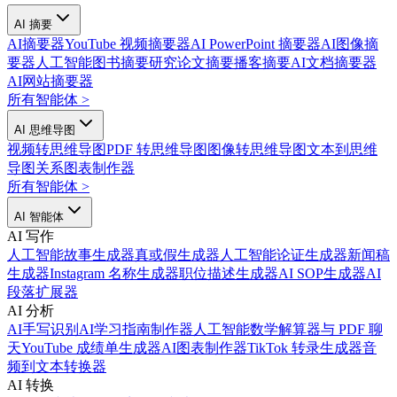
AI 摘要
AI摘要器
YouTube 视频摘要器
AI PowerPoint 摘要器
AI图像摘
要器
人工智能图书摘要
研究论文摘要
播客摘要
AI文档摘要器
AI网站摘要器
所有智能体
>
AI 思维导图
视频转思维导图
PDF 转思维导图
图像转思维导图
文本到思维
导图
关系图表制作器
所有智能体
>
AI 智能体
AI 写作
人工智能故事生成器
真或假生成器
人工智能论证生成器
新闻稿
生成器
Instagram 名称生成器
职位描述生成器
AI SOP生成器
AI
段落扩展器
AI 分析
AI手写识别
AI学习指南制作器
人工智能数学解算器
与 PDF 聊
天
YouTube 成绩单生成器
AI图表制作器
TikTok 转录生成器
音
频到文本转换器
AI 转换