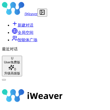
iWeaver
新建对话
全局空间
智能体广场
最近对话
U
User
免费版
0
升级高级版