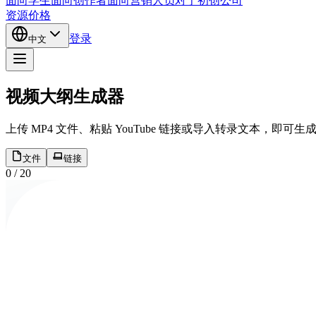
面向学生
面向创作者
面向营销人员
对于初创公司
资源
价格
登录
中文
视频大纲生成器
上传 MP4 文件、粘贴 YouTube 链接或导入转录文本，
文件
链接
0
/
20