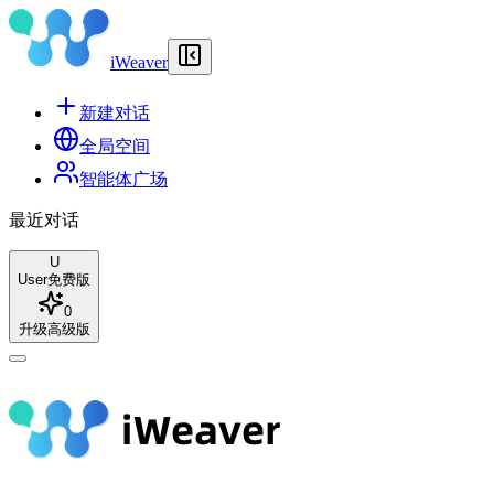
iWeaver
新建对话
全局空间
智能体广场
最近对话
U
User
免费版
0
升级高级版