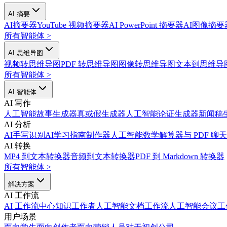
AI 摘要
AI摘要器
YouTube 视频摘要器
AI PowerPoint 摘要器
AI图像摘要
所有智能体
>
AI 思维导图
视频转思维导图
PDF 转思维导图
图像转思维导图
文本到思维导
所有智能体
>
AI 智能体
AI 写作
人工智能故事生成器
真或假生成器
人工智能论证生成器
新闻稿
AI 分析
AI手写识别
AI学习指南制作器
人工智能数学解算器
与 PDF 聊天
AI 转换
MP4 到文本转换器
音频到文本转换器
PDF 到 Markdown 转换器
所有智能体
>
解决方案
AI 工作流
AI 工作流中心
知识工作者人工智能
文档工作流人工智能
会议工
用户场景