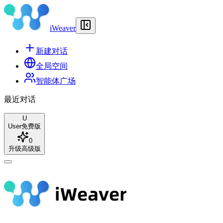
iWeaver
新建对话
全局空间
智能体广场
最近对话
U
User
免费版
0
升级高级版