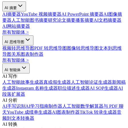
AI 摘要
AI摘要器
YouTube 视频摘要器
AI PowerPoint 摘要器
AI图像摘
要器
人工智能图书摘要
研究论文摘要
播客摘要
AI文档摘要器
AI网站摘要器
所有智能体
>
AI 思维导图
视频转思维导图
PDF 转思维导图
图像转思维导图
文本到思维
导图
关系图表制作器
所有智能体
>
AI 智能体
AI 写作
人工智能故事生成器
真或假生成器
人工智能论证生成器
新闻稿
生成器
Instagram 名称生成器
职位描述生成器
AI SOP生成器
AI
段落扩展器
AI 分析
AI手写识别
AI学习指南制作器
人工智能数学解算器
与 PDF 聊
天
YouTube 成绩单生成器
AI图表制作器
TikTok 转录生成器
音
频到文本转换器
AI 转换