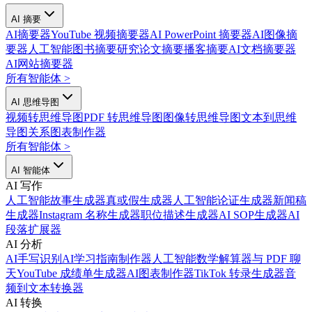
AI 摘要
AI摘要器
YouTube 视频摘要器
AI PowerPoint 摘要器
AI图像摘
要器
人工智能图书摘要
研究论文摘要
播客摘要
AI文档摘要器
AI网站摘要器
所有智能体
>
AI 思维导图
视频转思维导图
PDF 转思维导图
图像转思维导图
文本到思维
导图
关系图表制作器
所有智能体
>
AI 智能体
AI 写作
人工智能故事生成器
真或假生成器
人工智能论证生成器
新闻稿
生成器
Instagram 名称生成器
职位描述生成器
AI SOP生成器
AI
段落扩展器
AI 分析
AI手写识别
AI学习指南制作器
人工智能数学解算器
与 PDF 聊
天
YouTube 成绩单生成器
AI图表制作器
TikTok 转录生成器
音
频到文本转换器
AI 转换