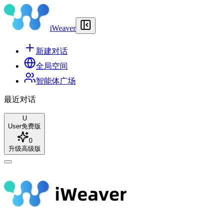
iWeaver
新建对话
全局空间
智能体广场
最近对话
U
User
免费版
0
升级高级版