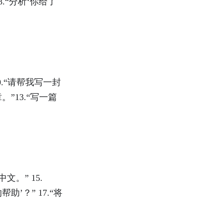
.“分析‘你给了
0.“请帮我写一封
”13.“写一篇
文。” 15.
的帮助’？” 17.“将