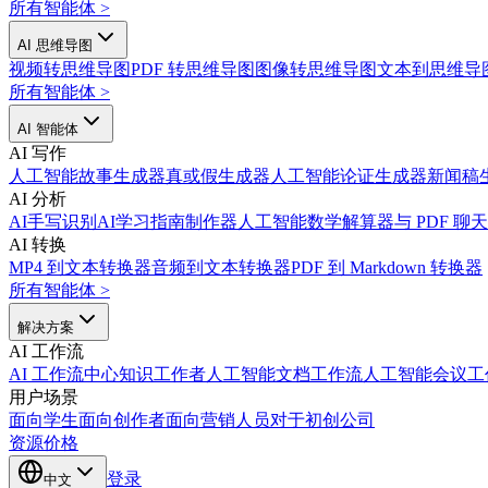
所有智能体
>
AI 思维导图
视频转思维导图
PDF 转思维导图
图像转思维导图
文本到思维导
所有智能体
>
AI 智能体
AI 写作
人工智能故事生成器
真或假生成器
人工智能论证生成器
新闻稿
AI 分析
AI手写识别
AI学习指南制作器
人工智能数学解算器
与 PDF 聊天
AI 转换
MP4 到文本转换器
音频到文本转换器
PDF 到 Markdown 转换器
所有智能体
>
解决方案
AI 工作流
AI 工作流中心
知识工作者人工智能
文档工作流人工智能
会议工
用户场景
面向学生
面向创作者
面向营销人员
对于初创公司
资源
价格
登录
中文