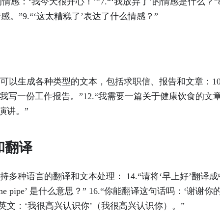
情感：‘我今天很开心！’”7.“‘我放弃了’的情感是什么？”8
感。”9.“‘这太糟糕了’表达了什么情感？”
Chat 还可以生成各种类型的文本，包括求职信、报告和文章：1
“帮我写一份工作报告。”12.“我需要一篇关于健康饮食的文章。
演讲。”
和翻译
hat 支持多种语言的翻译和文本处理： 14.“请将‘早上好’翻译成中
t pas une pipe’ 是什么意思？” 16.“你能翻译这句话吗：‘谢谢你
英文：‘我很高兴认识你’（我很高兴认识你）。”