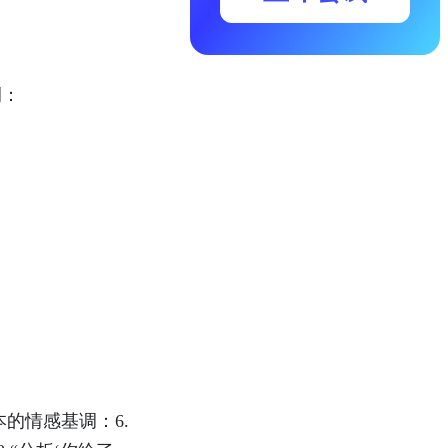
例：
本的情感基调：6.