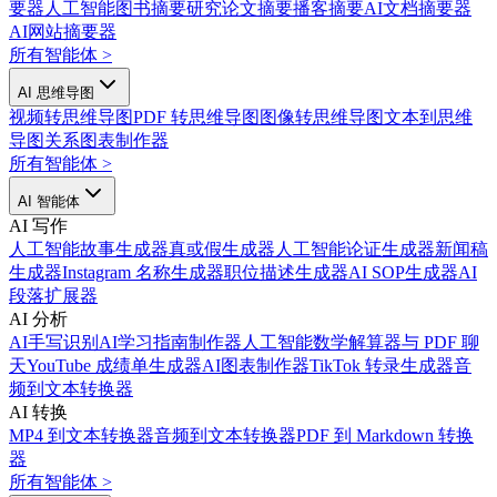
要器
人工智能图书摘要
研究论文摘要
播客摘要
AI文档摘要器
AI网站摘要器
所有智能体
>
AI 思维导图
视频转思维导图
PDF 转思维导图
图像转思维导图
文本到思维
导图
关系图表制作器
所有智能体
>
AI 智能体
AI 写作
人工智能故事生成器
真或假生成器
人工智能论证生成器
新闻稿
生成器
Instagram 名称生成器
职位描述生成器
AI SOP生成器
AI
段落扩展器
AI 分析
AI手写识别
AI学习指南制作器
人工智能数学解算器
与 PDF 聊
天
YouTube 成绩单生成器
AI图表制作器
TikTok 转录生成器
音
频到文本转换器
AI 转换
MP4 到文本转换器
音频到文本转换器
PDF 到 Markdown 转换
器
所有智能体
>