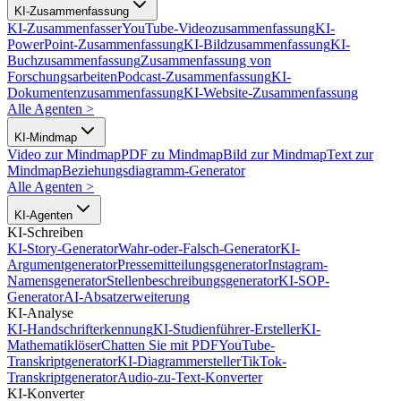
KI-Zusammenfassung
KI-Zusammenfasser
YouTube-Videozusammenfassung
KI-
PowerPoint-Zusammenfassung
KI-Bildzusammenfassung
KI-
Buchzusammenfassung
Zusammenfassung von
Forschungsarbeiten
Podcast-Zusammenfassung
KI-
Dokumentenzusammenfassung
KI-Website-Zusammenfassung
Alle Agenten
>
KI-Mindmap
Video zur Mindmap
PDF zu Mindmap
Bild zur Mindmap
Text zur
Mindmap
Beziehungsdiagramm-Generator
Alle Agenten
>
KI-Agenten
KI-Schreiben
KI-Story-Generator
Wahr-oder-Falsch-Generator
KI-
Argumentgenerator
Pressemitteilungsgenerator
Instagram-
Namensgenerator
Stellenbeschreibungsgenerator
KI-SOP-
Generator
AI-Absatzerweiterung
KI-Analyse
KI-Handschrifterkennung
KI-Studienführer-Ersteller
KI-
Mathematiklöser
Chatten Sie mit PDF
YouTube-
Transkriptgenerator
KI-Diagrammersteller
TikTok-
Transkriptgenerator
Audio-zu-Text-Konverter
KI-Konverter