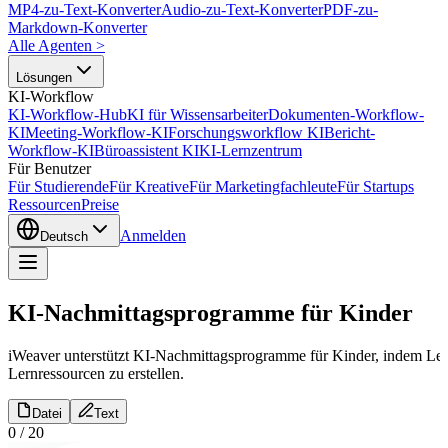
MP4-zu-Text-Konverter
Audio-zu-Text-Konverter
PDF-zu-
Markdown-Konverter
Alle Agenten
>
Lösungen
KI-Workflow
KI-Workflow-Hub
KI für Wissensarbeiter
Dokumenten-Workflow-
KI
Meeting-Workflow-KI
Forschungsworkflow KI
Bericht-
Workflow-KI
Büroassistent KI
KI-Lernzentrum
Für Benutzer
Für Studierende
Für Kreative
Für Marketingfachleute
Für Startups
Ressourcen
Preise
Anmelden
Deutsch
KI-Nachmittagsprogramme für Kinder
iWeaver unterstützt KI-Nachmittagsprogramme für Kinder, indem Ler
Lernressourcen zu erstellen.
Datei
Text
0
/
20