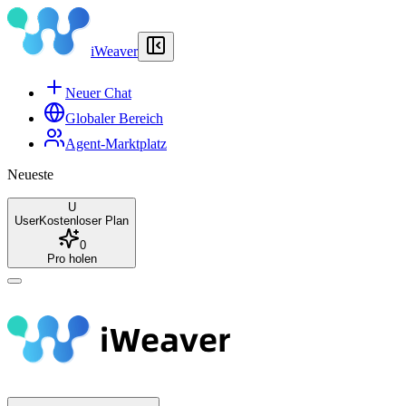
iWeaver
Neuer Chat
Globaler Bereich
Agent-Marktplatz
Neueste
U
User
Kostenloser Plan
0
Pro holen