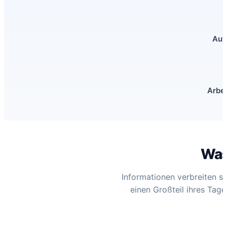
Aut
Arbei
Was
Informationen verbreiten si
einen Großteil ihres Tag