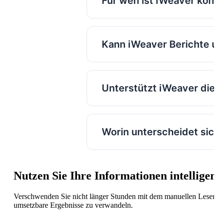
Für wen ist iWeaver konz
iWeaver ist für Forscher, Be
Marketingfachleute und ander
Kann iWeaver Berichte 
Ja. iWeaver kann Quellmater
visuelle Mindmaps umwandel
Unterstützt iWeaver die
Ja. Sie können mehrere Date
Quellen erkennen.
Worin unterscheidet sic
Statt sich auf eine einzeln
Analyse, Schreiben, Organis
Nutzen Sie Ihre Informationen intelligen
Verschwenden Sie nicht länger Stunden mit dem manuellen Lesen, 
umsetzbare Ergebnisse zu verwandeln.