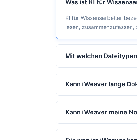
Was ist KI für Wissensar
KI für Wissensarbeiter bezei
lesen, zusammenzufassen, zu 
Mit welchen Dateitypen 
iWeaver unterstützt PDFs, D
Wissensquellen.
Kann iWeaver lange Do
Ja. iWeaver kann aus umfan
Aktionspunkte und strukturier
Kann iWeaver meine Not
Ja. Die Ergebnisse können 
Wissensdatenbanken gespei