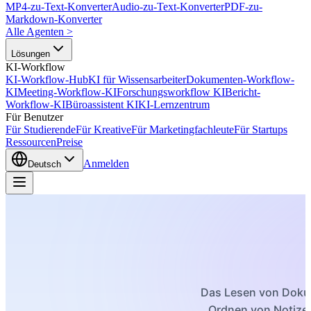
MP4-zu-Text-Konverter
Audio-zu-Text-Konverter
PDF-zu-
Markdown-Konverter
Alle Agenten
>
Lösungen
KI-Workflow
KI-Workflow-Hub
KI für Wissensarbeiter
Dokumenten-Workflow-
KI
Meeting-Workflow-KI
Forschungsworkflow KI
Bericht-
Workflow-KI
Büroassistent KI
KI-Lernzentrum
Für Benutzer
Für Studierende
Für Kreative
Für Marketingfachleute
Für Startups
Ressourcen
Preise
Anmelden
Deutsch
Das Lesen von Dokum
Ordnen von Notizen