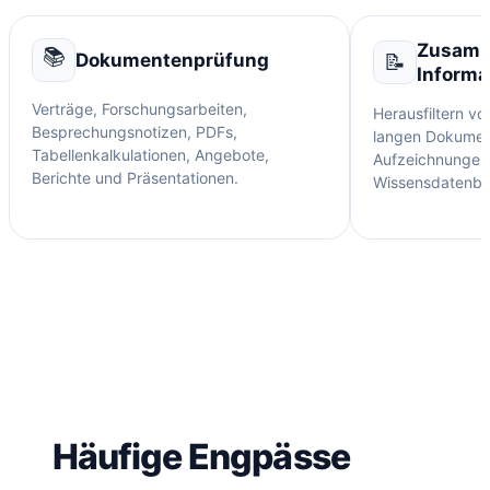
Zusamm
📚
Dokumentenprüfung
📝
Informa
Verträge, Forschungsarbeiten,
Herausfiltern v
Besprechungsnotizen, PDFs,
langen Dokumen
Tabellenkalkulationen, Angebote,
Aufzeichnungen 
Berichte und Präsentationen.
Wissensdatenba
Häufige Engpässe