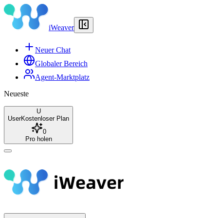
iWeaver
Neuer Chat
Globaler Bereich
Agent-Marktplatz
Neueste
U
User
Kostenloser Plan
0
Pro holen