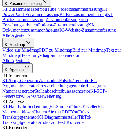
KI-Zusammenfassung
KI-Zusammenfasser
YouTube-Videozusammenfassung
KI-
PowerPoint-Zusammenfassung
KI-Bildzusammenfassung
KI-
Buchzusammenfassung
Zusammenfassung von
Forschungsarbeiten
Podcast-Zusammenfassung
KI-
Dokumentenzusammenfassung
KI-Website-Zusammenfassung
Alle Agenten
>
KI-Mindmap
Video zur Mindmap
PDF zu Mindmap
Bild zur Mindmap
Text zur
Mindmap
Beziehungsdiagramm-Generator
Alle Agenten
>
KI-Agenten
KI-Schreiben
KI-Story-Generator
Wahr-oder-Falsch-Generator
KI-
Argumentgenerator
Pressemitteilungsgenerator
Instagram-
Namensgenerator
Stellenbeschreibungsgenerator
KI-SOP-
Generator
AI-Absatzerweiterung
KI-Analyse
KI-Handschrifterkennung
KI-Studienführer-Ersteller
KI-
Mathematiklöser
Chatten Sie mit PDF
YouTube-
Transkriptgenerator
KI-Diagrammersteller
TikTok-
Transkriptgenerator
Audio-zu-Text-Konverter
KI-Konverter