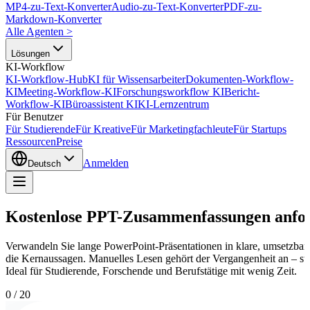
MP4-zu-Text-Konverter
Audio-zu-Text-Konverter
PDF-zu-
Markdown-Konverter
Alle Agenten
>
Lösungen
KI-Workflow
KI-Workflow-Hub
KI für Wissensarbeiter
Dokumenten-Workflow-
KI
Meeting-Workflow-KI
Forschungsworkflow KI
Bericht-
Workflow-KI
Büroassistent KI
KI-Lernzentrum
Für Benutzer
Für Studierende
Für Kreative
Für Marketingfachleute
Für Startups
Ressourcen
Preise
Anmelden
Deutsch
Kostenlose PPT-Zusammenfassungen anfo
Verwandeln Sie lange PowerPoint-Präsentationen in klare, umsetzbar
die Kernaussagen. Manuelles Lesen gehört der Vergangenheit an – st
Ideal für Studierende, Forschende und Berufstätige mit wenig Zeit.
0
/
20