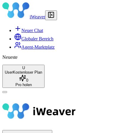
iWeaver
Neuer Chat
Globaler Bereich
Agent-Marktplatz
Neueste
U
User
Kostenloser Plan
0
Pro holen