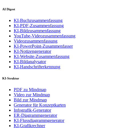
AI Digest
KI-Buchzusammenfassung
KI-PDF-Zusammenfassung
KI-Bildzusammenfassung
YouTube-Videozusammenfassung
Videozusammenfassung
KI-PowerPoint-Zusammenfasser
KI-Notizengenerator
KI-Website-Zusammenfassung
KI-Bildanalysator
KI-Handschrifterkennung
KI-Struktur
PDF zu Mindmap
Video zur Mindmap
Bild zur Mindmap
Generator für Konzeptkarten
Infografik-Generator
ER-Diagrammgenerator
KI-Flussdiagrammgenerator
KI-Grafikrechner