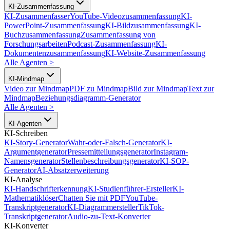
KI-Zusammenfassung
KI-Zusammenfasser
YouTube-Videozusammenfassung
KI-
PowerPoint-Zusammenfassung
KI-Bildzusammenfassung
KI-
Buchzusammenfassung
Zusammenfassung von
Forschungsarbeiten
Podcast-Zusammenfassung
KI-
Dokumentenzusammenfassung
KI-Website-Zusammenfassung
Alle Agenten
>
KI-Mindmap
Video zur Mindmap
PDF zu Mindmap
Bild zur Mindmap
Text zur
Mindmap
Beziehungsdiagramm-Generator
Alle Agenten
>
KI-Agenten
KI-Schreiben
KI-Story-Generator
Wahr-oder-Falsch-Generator
KI-
Argumentgenerator
Pressemitteilungsgenerator
Instagram-
Namensgenerator
Stellenbeschreibungsgenerator
KI-SOP-
Generator
AI-Absatzerweiterung
KI-Analyse
KI-Handschrifterkennung
KI-Studienführer-Ersteller
KI-
Mathematiklöser
Chatten Sie mit PDF
YouTube-
Transkriptgenerator
KI-Diagrammersteller
TikTok-
Transkriptgenerator
Audio-zu-Text-Konverter
KI-Konverter