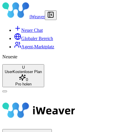
iWeaver
Neuer Chat
Globaler Bereich
Agent-Marktplatz
Neueste
U
User
Kostenloser Plan
0
Pro holen