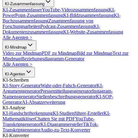
KI-Zusammenfassung
KI-Zusammenfasser
YouTube-Videozusammenfassung
KI-
PowerPoint-Zusammenfassung
KI-Bildzusammenfassung
KI-
Buchzusammenfassung
Zusammenfassung von
Forschungsarbeiten
Podcast-Zusammenfassung
KI-
Dokumentenzusammenfassung
KI-Website-Zusammenfassung
Alle Agenten
>
KI-Mindmap
Video zur Mindmap
PDF zu Mindmap
Bild zur Mindmap
Text zur
Mindmap
Beziehungsdiagramm-Generator
Alle Agenten
>
KI-Agenten
KI-Schreiben
KI-Story-Generator
Wahr-oder-Falsch-Generator
KI-
Argumentgenerator
Pressemitteilungsgenerator
Instagram-
Namensgenerator
Stellenbeschreibungsgenerator
KI-SOP-
Generator
AI-Absatzerweiterung
KI-Analyse
KI-Handschrifterkennung
KI-Studienführer-Ersteller
KI-
Mathematiklöser
Chatten Sie mit PDF
YouTube-
Transkriptgenerator
KI-Diagrammersteller
TikTok-
Transkriptgenerator
Audio-zu-Text-Konverter
KI-Konverter