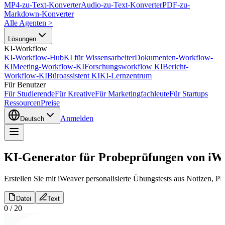
MP4-zu-Text-Konverter
Audio-zu-Text-Konverter
PDF-zu-
Markdown-Konverter
Alle Agenten
>
Lösungen
KI-Workflow
KI-Workflow-Hub
KI für Wissensarbeiter
Dokumenten-Workflow-
KI
Meeting-Workflow-KI
Forschungsworkflow KI
Bericht-
Workflow-KI
Büroassistent KI
KI-Lernzentrum
Für Benutzer
Für Studierende
Für Kreative
Für Marketingfachleute
Für Startups
Ressourcen
Preise
Anmelden
Deutsch
KI-Generator für Probeprüfungen von iW
Erstellen Sie mit iWeaver personalisierte Übungstests aus Notizen, P
Datei
Text
0
/
20