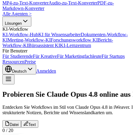
MP4-zu-Text-Konverter
Audio-zu-Text-Konverter
PDF-zu-
Markdown-Konverter
Alle Agenten
>
Lösungen
KI-Workflow
KI-Workflow-Hub
KI für Wissensarbeiter
Dokumenten-Workflow-
KI
Meeting-Workflow-KI
Forschungsworkflow KI
Bericht-
Workflow-KI
Büroassistent KI
KI-Lernzentrum
Für Benutzer
Für Studierende
Für Kreative
Für Marketingfachleute
Für Startups
Ressourcen
Preise
Anmelden
Deutsch
Probieren Sie Claude Opus 4.8 online aus
Entdecken Sie Workflows im Stil von Claude Opus 4.8 in iWeaver. La
strukturierte Notizen, Berichte und Wissenslandkarten um.
Datei
Text
0
/
20