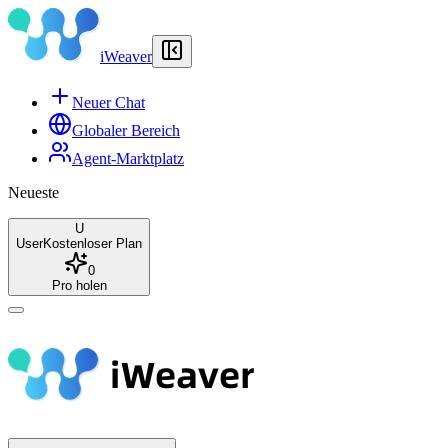
iWeaver
Neuer Chat
Globaler Bereich
Agent-Marktplatz
Neueste
U
User
Kostenloser Plan
0
Pro holen