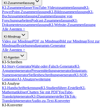
KI-Zusammenfassung
KI-Zusammenfasser
YouTube-Videozusammenfassung
KI-
PowerPoint-Zusammenfassung
KI-Bildzusammenfassung
KI-
Buchzusammenfassung
Zusammenfassung von
Forschungsarbeiten
Podcast-Zusammenfassung
KI-
Dokumentenzusammenfassung
KI-Website-Zusammenfassung
Alle Agenten
>
KI-Mindmap
Video zur Mindmap
PDF zu Mindmap
Bild zur Mindmap
Text zur
Mindmap
Beziehungsdiagramm-Generator
Alle Agenten
>
KI-Agenten
KI-Schreiben
KI-Story-Generator
Wahr-oder-Falsch-Generator
KI-
Argumentgenerator
Pressemitteilungsgenerator
Instagram-
Namensgenerator
Stellenbeschreibungsgenerator
KI-SOP-
Generator
AI-Absatzerweiterung
KI-Analyse
KI-Handschrifterkennung
KI-Studienführer-Ersteller
KI-
Mathematiklöser
Chatten Sie mit PDF
YouTube-
Transkriptgenerator
KI-Diagrammersteller
TikTok-
Transkriptgenerator
Audio-zu-Text-Konverter
KI-Konverter