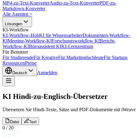
MP4-zu-Text-Konverter
Audio-zu-Text-Konverter
PDF-zu-
Markdown-Konverter
Alle Agenten
>
Lösungen
KI-Workflow
KI-Workflow-Hub
KI für Wissensarbeiter
Dokumenten-Workflow-
KI
Meeting-Workflow-KI
Forschungsworkflow KI
Bericht-
Workflow-KI
Büroassistent KI
KI-Lernzentrum
Für Benutzer
Für Studierende
Für Kreative
Für Marketingfachleute
Für Startups
Ressourcen
Preise
Anmelden
Deutsch
KI Hindi-zu-Englisch-Übersetzer
Übersetzen Sie Hindi-Texte, Sätze und PDF-Dokumente mit iWeaver in
Datei
Text
0
/
20