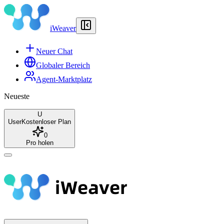
iWeaver
Neuer Chat
Globaler Bereich
Agent-Marktplatz
Neueste
U
User
Kostenloser Plan
0
Pro holen