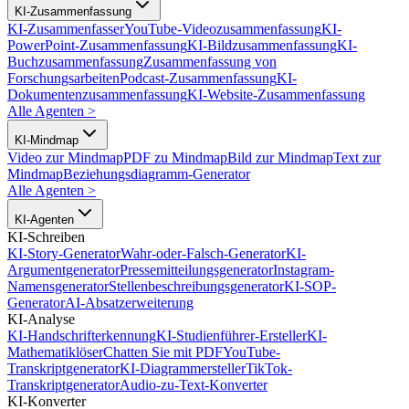
KI-Zusammenfassung
KI-Zusammenfasser
YouTube-Videozusammenfassung
KI-
PowerPoint-Zusammenfassung
KI-Bildzusammenfassung
KI-
Buchzusammenfassung
Zusammenfassung von
Forschungsarbeiten
Podcast-Zusammenfassung
KI-
Dokumentenzusammenfassung
KI-Website-Zusammenfassung
Alle Agenten
>
KI-Mindmap
Video zur Mindmap
PDF zu Mindmap
Bild zur Mindmap
Text zur
Mindmap
Beziehungsdiagramm-Generator
Alle Agenten
>
KI-Agenten
KI-Schreiben
KI-Story-Generator
Wahr-oder-Falsch-Generator
KI-
Argumentgenerator
Pressemitteilungsgenerator
Instagram-
Namensgenerator
Stellenbeschreibungsgenerator
KI-SOP-
Generator
AI-Absatzerweiterung
KI-Analyse
KI-Handschrifterkennung
KI-Studienführer-Ersteller
KI-
Mathematiklöser
Chatten Sie mit PDF
YouTube-
Transkriptgenerator
KI-Diagrammersteller
TikTok-
Transkriptgenerator
Audio-zu-Text-Konverter
KI-Konverter