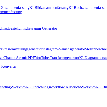
t-Zusammenfassung
KI-Bildzusammenfassung
KI-Buchzusammenfassu
sammenfassung
ndmap
Beziehungsdiagramm-Generator
or
Pressemitteilungsgenerator
Instagram-Namensgenerator
Stellenbeschr
ser
Chatten Sie mit PDF
YouTube-Transkriptgenerator
KI-Diagrammerste
Konverter
Meeting-Workflow-KI
Forschungsworkflow KI
Bericht-Workflow-KI
Bü