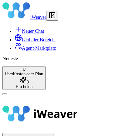
iWeaver
Neuer Chat
Globaler Bereich
Agent-Marktplatz
Neueste
U
User
Kostenloser Plan
0
Pro holen