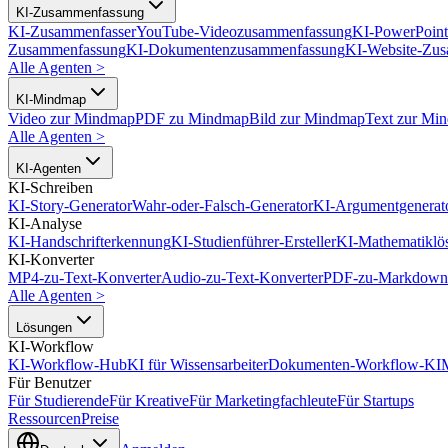
KI-Zusammenfassung
KI-Zusammenfasser
YouTube-Videozusammenfassung
KI-PowerPoin
Zusammenfassung
KI-Dokumentenzusammenfassung
KI-Website-Zu
Alle Agenten
>
KI-Mindmap
Video zur Mindmap
PDF zu Mindmap
Bild zur Mindmap
Text zur Mi
Alle Agenten
>
KI-Agenten
KI-Schreiben
KI-Story-Generator
Wahr-oder-Falsch-Generator
KI-Argumentgenerat
KI-Analyse
KI-Handschrifterkennung
KI-Studienführer-Ersteller
KI-Mathematiklö
KI-Konverter
MP4-zu-Text-Konverter
Audio-zu-Text-Konverter
PDF-zu-Markdown-
Alle Agenten
>
Lösungen
KI-Workflow
KI-Workflow-Hub
KI für Wissensarbeiter
Dokumenten-Workflow-KI
Für Benutzer
Für Studierende
Für Kreative
Für Marketingfachleute
Für Startups
Ressourcen
Preise