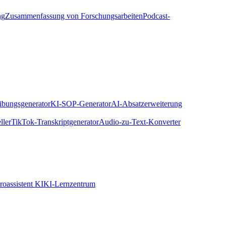
ng
Zusammenfassung von Forschungsarbeiten
Podcast-
eibungsgenerator
KI-SOP-Generator
AI-Absatzerweiterung
ller
TikTok-Transkriptgenerator
Audio-zu-Text-Konverter
roassistent KI
KI-Lernzentrum