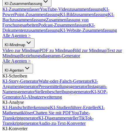
KI-Zusammenfassung
KI-Zusammenfasser
YouTube-Videozusammenfassung
KI-
PowerPoint-Zusammenfassung
KI-Bildzusammenfassung
KI-
Buchzusammenfassung
Zusammenfassung von
Forschungsarbeiten
Podcast-Zusammenfassung
KI-
Dokumentenzusammenfassung
KI-Website-Zusammenfassung
Alle Agenten
>
KI-Mindmap
Video zur Mindmap
PDF zu Mindmap
Bild zur Mindmap
Text zur
Mindmap
Beziehungsdiagramm-Generator
Alle Agenten
>
KI-Agenten
KI-Schreiben
KI-Story-Generator
Wahr-oder-Falsch-Generator
KI-
Argumentgenerator
Pressemitteilungsgenerator
Instagram-
Namensgenerator
Stellenbeschreibungsgenerator
KI-SOP-
Generator
AI-Absatzerweiterung
KI-Analyse
KI-Handschrifterkennung
KI-Studienführer-Ersteller
KI-
Mathematiklöser
Chatten Sie mit PDF
YouTube-
Transkriptgenerator
KI-Diagrammersteller
TikTok-
Transkriptgenerator
Audio-zu-Text-Konverter
KI-Konverter