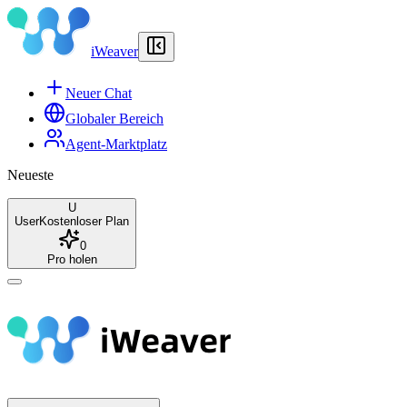
iWeaver
Neuer Chat
Globaler Bereich
Agent-Marktplatz
Neueste
U
User
Kostenloser Plan
0
Pro holen