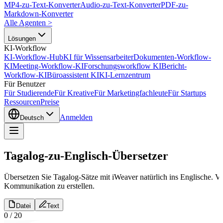
MP4-zu-Text-Konverter
Audio-zu-Text-Konverter
PDF-zu-
Markdown-Konverter
Alle Agenten
>
Lösungen
KI-Workflow
KI-Workflow-Hub
KI für Wissensarbeiter
Dokumenten-Workflow-
KI
Meeting-Workflow-KI
Forschungsworkflow KI
Bericht-
Workflow-KI
Büroassistent KI
KI-Lernzentrum
Für Benutzer
Für Studierende
Für Kreative
Für Marketingfachleute
Für Startups
Ressourcen
Preise
Anmelden
Deutsch
Tagalog-zu-Englisch-Übersetzer
Übersetzen Sie Tagalog-Sätze mit iWeaver natürlich ins Englische. V
Kommunikation zu erstellen.
Datei
Text
0
/
20