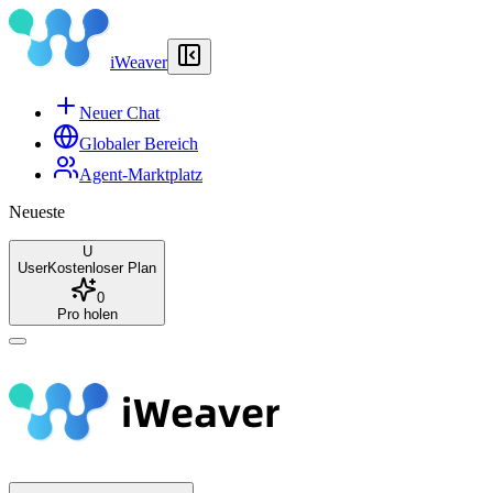
iWeaver
Neuer Chat
Globaler Bereich
Agent-Marktplatz
Neueste
U
User
Kostenloser Plan
0
Pro holen