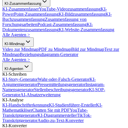
KI-Zusammenfassung
KI-Zusammenfasser
YouTube-Videozusammenfassung
KI-
PowerPoint-Zusammenfassung
KI-Bildzusammenfassung
KI-
Buchzusammenfassung
Zusammenfassung von
Forschungsarbeiten
Podcast-Zusammenfassung
KI-
Dokumentenzusammenfassung
KI-Website-Zusammenfassung
Alle Agenten
>
KI-Mindmap
Video zur Mindmap
PDF zu Mindmap
Bild zur Mindmap
Text zur
Mindmap
Beziehungsdiagramm-Generator
Alle Agenten
>
KI-Agenten
KI-Schreiben
KI-Story-Generator
Wahr-oder-Falsch-Generator
KI-
Argumentgenerator
Pressemitteilungsgenerator
Instagram-
Namensgenerator
Stellenbeschreibungsgenerator
KI-SOP-
Generator
AI-Absatzerweiterung
KI-Analyse
KI-Handschrifterkennung
KI-Studienführer-Ersteller
KI-
Mathematiklöser
Chatten Sie mit PDF
YouTube-
Transkriptgenerator
KI-Diagrammersteller
TikTok-
Transkriptgenerator
Audio-zu-Text-Konverter
KI-Konverter