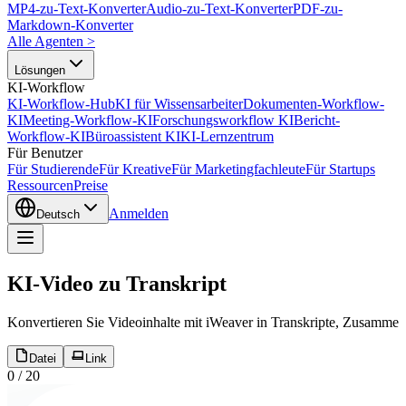
MP4-zu-Text-Konverter
Audio-zu-Text-Konverter
PDF-zu-
Markdown-Konverter
Alle Agenten
>
Lösungen
KI-Workflow
KI-Workflow-Hub
KI für Wissensarbeiter
Dokumenten-Workflow-
KI
Meeting-Workflow-KI
Forschungsworkflow KI
Bericht-
Workflow-KI
Büroassistent KI
KI-Lernzentrum
Für Benutzer
Für Studierende
Für Kreative
Für Marketingfachleute
Für Startups
Ressourcen
Preise
Anmelden
Deutsch
KI-Video zu Transkript
Konvertieren Sie Videoinhalte mit iWeaver in Transkripte, Zusamme
Datei
Link
0
/
20