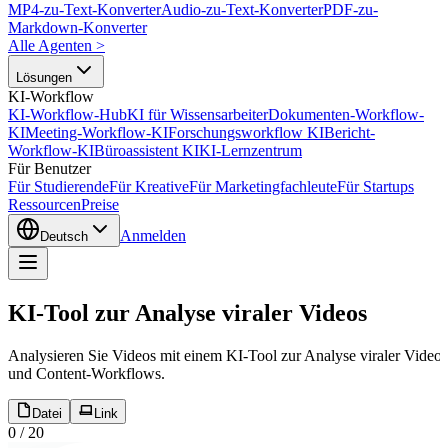
MP4-zu-Text-Konverter
Audio-zu-Text-Konverter
PDF-zu-
Markdown-Konverter
Alle Agenten
>
Lösungen
KI-Workflow
KI-Workflow-Hub
KI für Wissensarbeiter
Dokumenten-Workflow-
KI
Meeting-Workflow-KI
Forschungsworkflow KI
Bericht-
Workflow-KI
Büroassistent KI
KI-Lernzentrum
Für Benutzer
Für Studierende
Für Kreative
Für Marketingfachleute
Für Startups
Ressourcen
Preise
Anmelden
Deutsch
KI-Tool zur Analyse viraler Videos
Analysieren Sie Videos mit einem KI-Tool zur Analyse viraler Video
und Content-Workflows.
Datei
Link
0
/
20