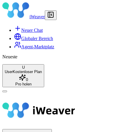
iWeaver
Neuer Chat
Globaler Bereich
Agent-Marktplatz
Neueste
U
User
Kostenloser Plan
0
Pro holen