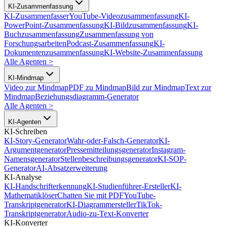
KI-Zusammenfassung
KI-Zusammenfasser
YouTube-Videozusammenfassung
KI-
PowerPoint-Zusammenfassung
KI-Bildzusammenfassung
KI-
Buchzusammenfassung
Zusammenfassung von
Forschungsarbeiten
Podcast-Zusammenfassung
KI-
Dokumentenzusammenfassung
KI-Website-Zusammenfassung
Alle Agenten
>
KI-Mindmap
Video zur Mindmap
PDF zu Mindmap
Bild zur Mindmap
Text zur
Mindmap
Beziehungsdiagramm-Generator
Alle Agenten
>
KI-Agenten
KI-Schreiben
KI-Story-Generator
Wahr-oder-Falsch-Generator
KI-
Argumentgenerator
Pressemitteilungsgenerator
Instagram-
Namensgenerator
Stellenbeschreibungsgenerator
KI-SOP-
Generator
AI-Absatzerweiterung
KI-Analyse
KI-Handschrifterkennung
KI-Studienführer-Ersteller
KI-
Mathematiklöser
Chatten Sie mit PDF
YouTube-
Transkriptgenerator
KI-Diagrammersteller
TikTok-
Transkriptgenerator
Audio-zu-Text-Konverter
KI-Konverter