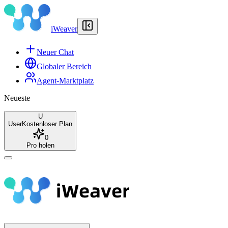
iWeaver
Neuer Chat
Globaler Bereich
Agent-Marktplatz
Neueste
U
User
Kostenloser Plan
0
Pro holen