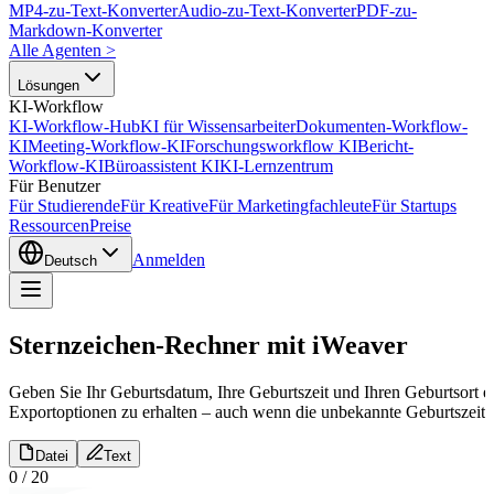
MP4-zu-Text-Konverter
Audio-zu-Text-Konverter
PDF-zu-
Markdown-Konverter
Alle Agenten
>
Lösungen
KI-Workflow
KI-Workflow-Hub
KI für Wissensarbeiter
Dokumenten-Workflow-
KI
Meeting-Workflow-KI
Forschungsworkflow KI
Bericht-
Workflow-KI
Büroassistent KI
KI-Lernzentrum
Für Benutzer
Für Studierende
Für Kreative
Für Marketingfachleute
Für Startups
Ressourcen
Preise
Anmelden
Deutsch
Sternzeichen-Rechner mit iWeaver
Geben Sie Ihr Geburtsdatum, Ihre Geburtszeit und Ihren Geburtsort
Exportoptionen zu erhalten – auch wenn die unbekannte Geburtszeit ein
Datei
Text
0
/
20