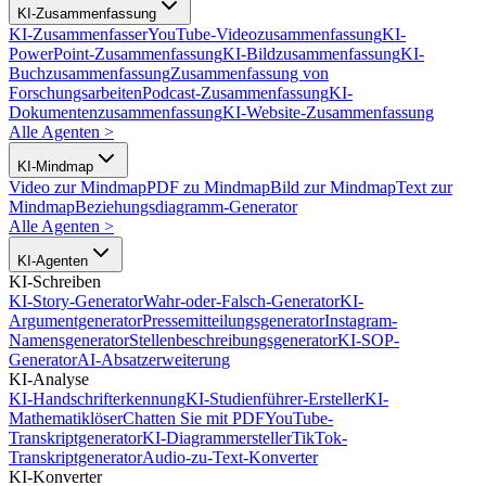
KI-Zusammenfassung
KI-Zusammenfasser
YouTube-Videozusammenfassung
KI-
PowerPoint-Zusammenfassung
KI-Bildzusammenfassung
KI-
Buchzusammenfassung
Zusammenfassung von
Forschungsarbeiten
Podcast-Zusammenfassung
KI-
Dokumentenzusammenfassung
KI-Website-Zusammenfassung
Alle Agenten
>
KI-Mindmap
Video zur Mindmap
PDF zu Mindmap
Bild zur Mindmap
Text zur
Mindmap
Beziehungsdiagramm-Generator
Alle Agenten
>
KI-Agenten
KI-Schreiben
KI-Story-Generator
Wahr-oder-Falsch-Generator
KI-
Argumentgenerator
Pressemitteilungsgenerator
Instagram-
Namensgenerator
Stellenbeschreibungsgenerator
KI-SOP-
Generator
AI-Absatzerweiterung
KI-Analyse
KI-Handschrifterkennung
KI-Studienführer-Ersteller
KI-
Mathematiklöser
Chatten Sie mit PDF
YouTube-
Transkriptgenerator
KI-Diagrammersteller
TikTok-
Transkriptgenerator
Audio-zu-Text-Konverter
KI-Konverter