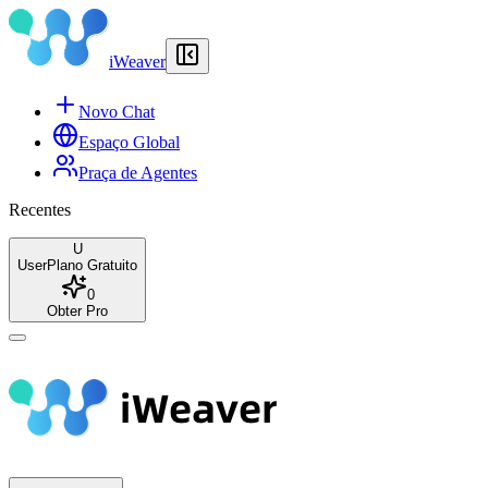
iWeaver
Novo Chat
Espaço Global
Praça de Agentes
Recentes
U
User
Plano Gratuito
0
Obter Pro