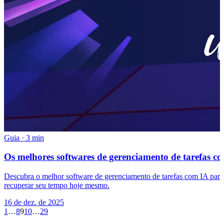
Guia
·
3 min
Os melhores softwares de gerenciamento de tarefas 
Descubra o melhor software de gerenciamento de tarefas com IA para a
recuperar seu tempo hoje mesmo.
16 de dez. de 2025
1
…
8
9
10
…
29