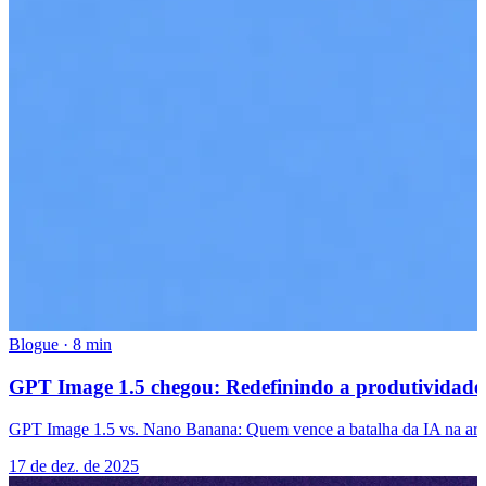
Blogue
·
8 min
GPT Image 1.5 chegou: Redefinindo a produtividade
GPT Image 1.5 vs. Nano Banana: Quem vence a batalha da IA na arte em
17 de dez. de 2025