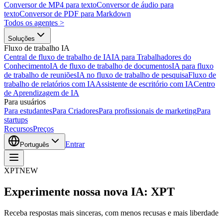
Conversor de MP4 para texto
Conversor de áudio para
texto
Conversor de PDF para Markdown
Todos os agentes
>
Soluções
Fluxo de trabalho IA
Central de fluxo de trabalho de IA
IA para Trabalhadores do
Conhecimento
IA de fluxo de trabalho de documentos
IA para fluxo
de trabalho de reuniões
IA no fluxo de trabalho de pesquisa
Fluxo de
trabalho de relatórios com IA
Assistente de escritório com IA
Centro
de Aprendizagem de IA
Para usuários
Para estudantes
Para Criadores
Para profissionais de marketing
Para
startups
Recursos
Preços
Entrar
Português
XPT
NEW
Experimente nossa nova IA: XPT
Receba respostas mais sinceras, com menos recusas e mais liberdade. P