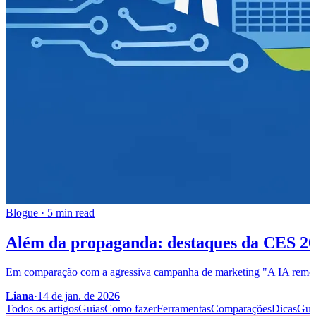
Blogue
·
5 min read
Além da propaganda: destaques da CES 2026
Em comparação com a agressiva campanha de marketing "A IA remodel
Liana
·
14 de jan. de 2026
Todos os artigos
Guias
Como fazer
Ferramentas
Comparações
Dicas
Gui