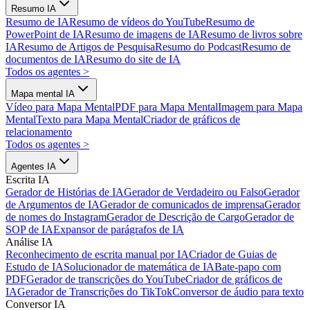
Resumo IA
Resumo de IA
Resumo de vídeos do YouTube
Resumo de
PowerPoint de IA
Resumo de imagens de IA
Resumo de livros sobre
IA
Resumo de Artigos de Pesquisa
Resumo do Podcast
Resumo de
documentos de IA
Resumo do site de IA
Todos os agentes
>
Mapa mental IA
Vídeo para Mapa Mental
PDF para Mapa Mental
Imagem para Mapa
Mental
Texto para Mapa Mental
Criador de gráficos de
relacionamento
Todos os agentes
>
Agentes IA
Escrita IA
Gerador de Histórias de IA
Gerador de Verdadeiro ou Falso
Gerador
de Argumentos de IA
Gerador de comunicados de imprensa
Gerador
de nomes do Instagram
Gerador de Descrição de Cargo
Gerador de
SOP de IA
Expansor de parágrafos de IA
Análise IA
Reconhecimento de escrita manual por IA
Criador de Guias de
Estudo de IA
Solucionador de matemática de IA
Bate-papo com
PDF
Gerador de transcrições do YouTube
Criador de gráficos de
IA
Gerador de Transcrições do TikTok
Conversor de áudio para texto
Conversor IA