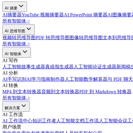
AI 摘要
AI摘要器
YouTube 视频摘要器
AI PowerPoint 摘要器
AI图像摘要
所有智能体
>
AI 思维导图
视频转思维导图
PDF 转思维导图
图像转思维导图
文本到思维导
所有智能体
>
AI 智能体
AI 写作
人工智能故事生成器
真或假生成器
人工智能论证生成器
新闻稿
AI 分析
AI手写识别
AI学习指南制作器
人工智能数学解算器
与 PDF 聊天
AI 转换
MP4 到文本转换器
音频到文本转换器
PDF 到 Markdown 转换器
所有智能体
>
解决方案
AI 工作流
AI 工作流中心
知识工作者人工智能
文档工作流人工智能
会议工
用户场景