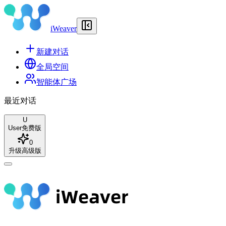
iWeaver
新建对话
全局空间
智能体广场
最近对话
U
User
免费版
0
升级高级版