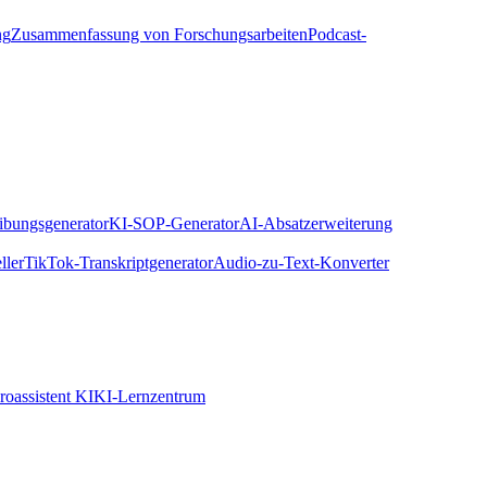
ng
Zusammenfassung von Forschungsarbeiten
Podcast-
eibungsgenerator
KI-SOP-Generator
AI-Absatzerweiterung
ller
TikTok-Transkriptgenerator
Audio-zu-Text-Konverter
roassistent KI
KI-Lernzentrum