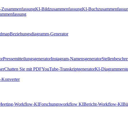
t-Zusammenfassung
KI-Bildzusammenfassung
KI-Buchzusammenfassu
sammenfassung
ndmap
Beziehungsdiagramm-Generator
or
Pressemitteilungsgenerator
Instagram-Namensgenerator
Stellenbeschr
ser
Chatten Sie mit PDF
YouTube-Transkriptgenerator
KI-Diagrammerste
Konverter
Meeting-Workflow-KI
Forschungsworkflow KI
Bericht-Workflow-KI
Bü