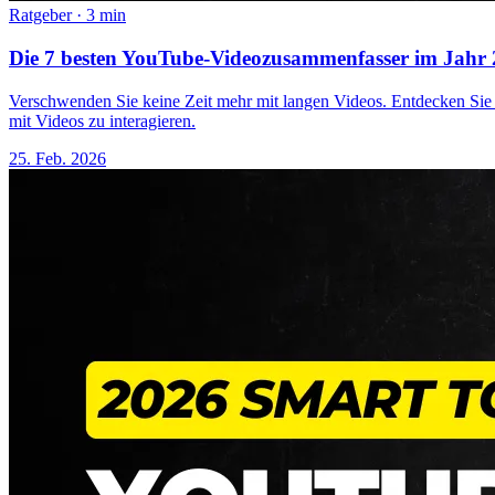
Ratgeber
·
3 min
Die 7 besten YouTube-Videozusammenfasser im Jahr 2
Verschwenden Sie keine Zeit mehr mit langen Videos. Entdecken Sie
mit Videos zu interagieren.
25. Feb. 2026