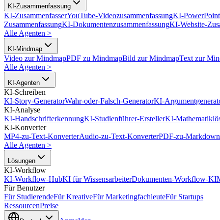
KI-Zusammenfassung
KI-Zusammenfasser
YouTube-Videozusammenfassung
KI-PowerPoin
Zusammenfassung
KI-Dokumentenzusammenfassung
KI-Website-Zu
Alle Agenten
>
KI-Mindmap
Video zur Mindmap
PDF zu Mindmap
Bild zur Mindmap
Text zur Mi
Alle Agenten
>
KI-Agenten
KI-Schreiben
KI-Story-Generator
Wahr-oder-Falsch-Generator
KI-Argumentgenerat
KI-Analyse
KI-Handschrifterkennung
KI-Studienführer-Ersteller
KI-Mathematiklö
KI-Konverter
MP4-zu-Text-Konverter
Audio-zu-Text-Konverter
PDF-zu-Markdown-
Alle Agenten
>
Lösungen
KI-Workflow
KI-Workflow-Hub
KI für Wissensarbeiter
Dokumenten-Workflow-KI
Für Benutzer
Für Studierende
Für Kreative
Für Marketingfachleute
Für Startups
Ressourcen
Preise