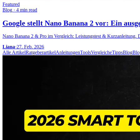
Featured
Blog
·
4 min read
Google stellt Nano Banana 2 vor: Ein ausg
Nano Banana 2 & Pro im Vergleich: Leistungstest & Kurzanleitung. 
Liana
·
27. Feb. 2026
Alle Artikel
Ratgeberartikel
Anleitungen
Tools
Vergleiche
Tipps
Blog
Blo