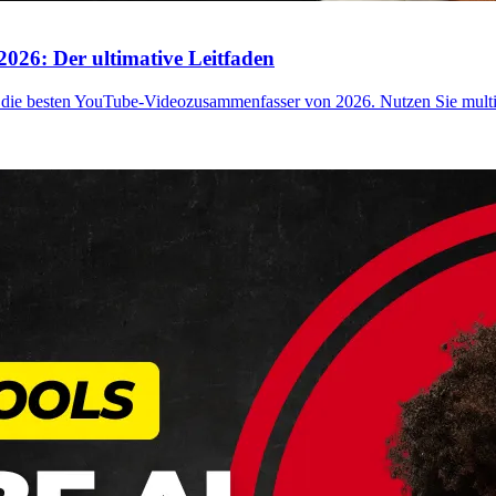
026: Der ultimative Leitfaden
 die besten YouTube-Videozusammenfasser von 2026. Nutzen Sie multim