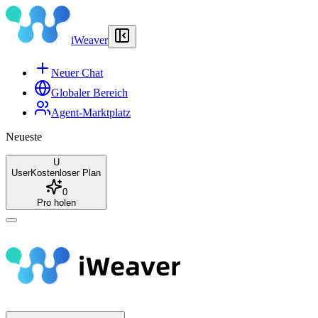
iWeaver
Neuer Chat
Globaler Bereich
Agent-Marktplatz
Neueste
U
User
Kostenloser Plan
0
Pro holen