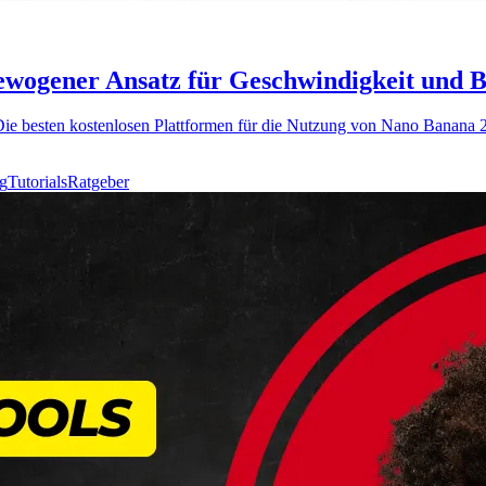
ewogener Ansatz für Geschwindigkeit und B
Die besten kostenlosen Plattformen für die Nutzung von Nano Banana 2
g
Tutorials
Ratgeber