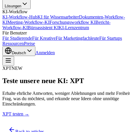
Lösungen
KI-Workflow
KI-Workflow-Hub
KI für Wissensarbeiter
Dokumenten-Workflow-
KI
Meeting-Workflow-KI
Forschungsworkflow KI
Bericht-
Workflow-KI
Büroassistent KI
KI-Lernzentrum
Für Benutzer
Für Studierende
Für Kreative
Für Marketingfachleute
Für Startups
Ressourcen
Preise
Anmelden
Deutsch
XPT
NEW
Teste unsere neue KI: XPT
Erhalte ehrliche Antworten, weniger Ablehnungen und mehr Freiheit.
Frag, was du möchtest, und erkunde neue Ideen ohne unnötige
Einschränkungen.
XPT testen →
Back to articles