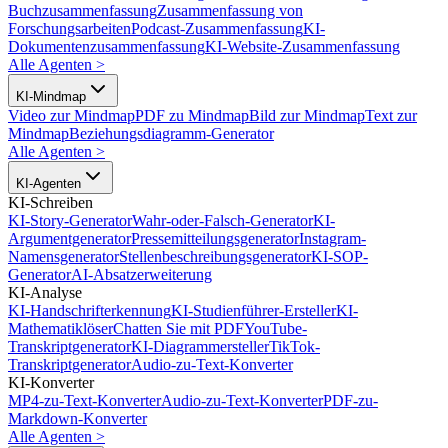
Buchzusammenfassung
Zusammenfassung von
Forschungsarbeiten
Podcast-Zusammenfassung
KI-
Dokumentenzusammenfassung
KI-Website-Zusammenfassung
Alle Agenten
>
KI-Mindmap
Video zur Mindmap
PDF zu Mindmap
Bild zur Mindmap
Text zur
Mindmap
Beziehungsdiagramm-Generator
Alle Agenten
>
KI-Agenten
KI-Schreiben
KI-Story-Generator
Wahr-oder-Falsch-Generator
KI-
Argumentgenerator
Pressemitteilungsgenerator
Instagram-
Namensgenerator
Stellenbeschreibungsgenerator
KI-SOP-
Generator
AI-Absatzerweiterung
KI-Analyse
KI-Handschrifterkennung
KI-Studienführer-Ersteller
KI-
Mathematiklöser
Chatten Sie mit PDF
YouTube-
Transkriptgenerator
KI-Diagrammersteller
TikTok-
Transkriptgenerator
Audio-zu-Text-Konverter
KI-Konverter
MP4-zu-Text-Konverter
Audio-zu-Text-Konverter
PDF-zu-
Markdown-Konverter
Alle Agenten
>