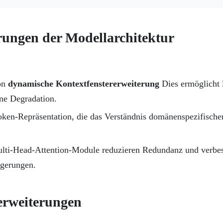
rungen der Modellarchitektur
on
dynamische Kontextfenstererweiterung
Dies ermöglicht 
ne Degradation.
oken-Repräsentation, die das Verständnis domänenspezifische
lti-Head-Attention-Module reduzieren Redundanz und verbess
lgerungen.
erweiterungen