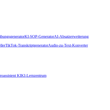
eibungsgenerator
KI-SOP-Generator
AI-Absatzerweiterung
ller
TikTok-Transkriptgenerator
Audio-zu-Text-Konverter
roassistent KI
KI-Lernzentrum