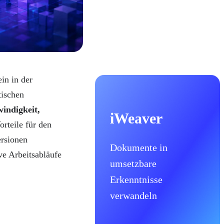
in in der
tischen
indigkeit,
iWeaver
orteile für den
ersionen
Dokumente in
ive Arbeitsabläufe
umsetzbare
Erkenntnisse
verwandeln