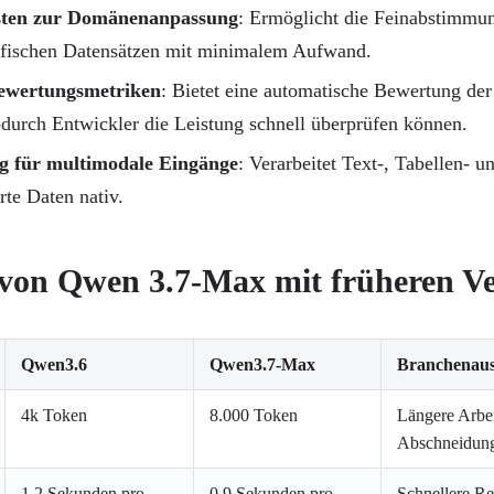
ten zur Domänenanpassung
: Ermöglicht die Feinabstimmu
ifischen Datensätzen mit minimalem Aufwand.
Bewertungsmetriken
: Bietet eine automatische Bewertung der
urch Entwickler die Leistung schnell überprüfen können.
g für multimodale Eingänge
: Verarbeitet Text-, Tabellen- u
rte Daten nativ.
 von Qwen 3.7-Max mit früheren V
Qwen3.6
Qwen3.7-Max
Branchenau
4k Token
8.000 Token
Längere Arbei
Abschneidun
1,2 Sekunden pro
0,9 Sekunden pro
Schnellere Re