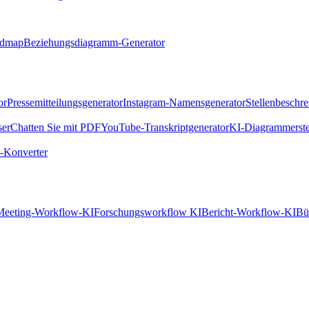
ndmap
Beziehungsdiagramm-Generator
or
Pressemitteilungsgenerator
Instagram-Namensgenerator
Stellenbeschr
ser
Chatten Sie mit PDF
YouTube-Transkriptgenerator
KI-Diagrammerste
Konverter
Meeting-Workflow-KI
Forschungsworkflow KI
Bericht-Workflow-KI
Bü