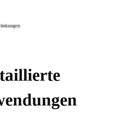
hränkungen.
illierte
nwendungen