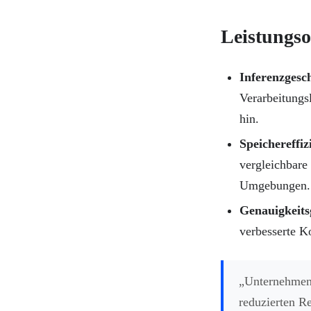
Leistungs
Inferenzgesc
Verarbeitungs
hin.
Speichereffiz
vergleichbare
Umgebungen.
Genauigkeit
verbesserte K
„Unternehmens
reduzierten R