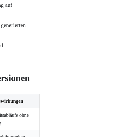
ng auf
 generierten
nd
ersionen
swirkungen
tsabläufe ohne
g
aktionszeiten