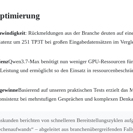
optimierung
hwindigkeit
: Rückmeldungen aus der Branche deuten auf ein
latenz um 251 TP3T bei großen Eingabedatensätzen im Verg
ienz
Qwen3.7-Max benötigt nun weniger GPU-Ressourcen für
 Leistung und ermöglicht so den Einsatz in ressourcenbeschrä
sgewinne
Basierend auf unseren praktischen Tests erzielt das 
onsistenz bei mehrstufigen Gesprächen und komplexen Denk
kunden berichten von schnelleren Bereitstellungszyklen auf
echenaufwands“ – abgeleitet aus branchenübergreifenden Falls