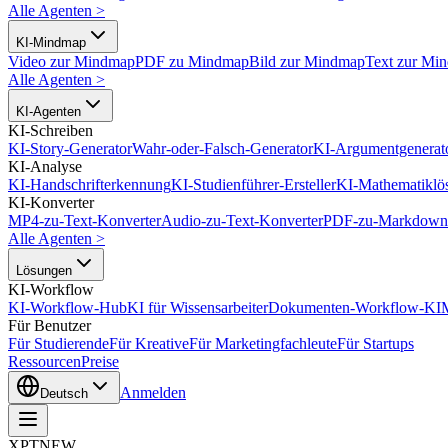
Alle Agenten
>
KI-Mindmap
Video zur Mindmap
PDF zu Mindmap
Bild zur Mindmap
Text zur Mi
Alle Agenten
>
KI-Agenten
KI-Schreiben
KI-Story-Generator
Wahr-oder-Falsch-Generator
KI-Argumentgenerat
KI-Analyse
KI-Handschrifterkennung
KI-Studienführer-Ersteller
KI-Mathematiklö
KI-Konverter
MP4-zu-Text-Konverter
Audio-zu-Text-Konverter
PDF-zu-Markdown-
Alle Agenten
>
Lösungen
KI-Workflow
KI-Workflow-Hub
KI für Wissensarbeiter
Dokumenten-Workflow-KI
Für Benutzer
Für Studierende
Für Kreative
Für Marketingfachleute
Für Startups
Ressourcen
Preise
Anmelden
Deutsch
XPT
NEW