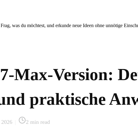
. Frag, was du möchtest, und erkunde neue Ideen ohne unnötige Einsc
7-Max-Version: Deta
 und praktische A
 2026
|
2
min read