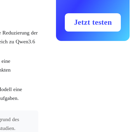
Jetzt testen
e Reduzierung der
leich zu Qwen3.6
 eine
nkten
Modell eine
aufgaben.
grund des
tudien.