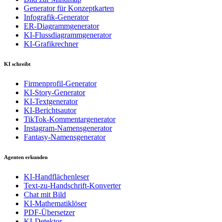
Generator für Konzeptkarten
Infografik-Generator
ER-Diagrammgenerator
KI-Flussdiagrammgenerator
KI-Grafikrechner
KI schreibt
Firmenprofil-Generator
KI-Story-Generator
KI-Textgenerator
KI-Berichtsautor
TikTok-Kommentargenerator
Instagram-Namensgenerator
Fantasy-Namensgenerator
Agenten erkunden
KI-Handflächenleser
Text-zu-Handschrift-Konverter
Chat mit Bild
KI-Mathematiklöser
PDF-Übersetzer
KI-Detektor