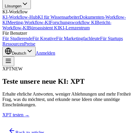
Lösungen
KI-Workflow
KI-Workflow-Hub
KI für Wissensarbeiter
Dokumenten-Workflow-
KI
Meeting-Workflow-KI
Forschungsworkflow KI
Bericht-
Workflow-KI
Büroassistent KI
KI-Lernzentrum
Für Benutzer
Für Studierende
Für Kreative
Für Marketingfachleute
Für Startups
Ressourcen
Preise
Anmelden
Deutsch
XPT
NEW
Teste unsere neue KI: XPT
Erhalte ehrliche Antworten, weniger Ablehnungen und mehr Freiheit.
Frag, was du möchtest, und erkunde neue Ideen ohne unnötige
Einschränkungen.
XPT testen →
Back to articles