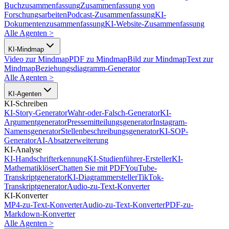
Buchzusammenfassung
Zusammenfassung von
Forschungsarbeiten
Podcast-Zusammenfassung
KI-
Dokumentenzusammenfassung
KI-Website-Zusammenfassung
Alle Agenten
>
KI-Mindmap
Video zur Mindmap
PDF zu Mindmap
Bild zur Mindmap
Text zur
Mindmap
Beziehungsdiagramm-Generator
Alle Agenten
>
KI-Agenten
KI-Schreiben
KI-Story-Generator
Wahr-oder-Falsch-Generator
KI-
Argumentgenerator
Pressemitteilungsgenerator
Instagram-
Namensgenerator
Stellenbeschreibungsgenerator
KI-SOP-
Generator
AI-Absatzerweiterung
KI-Analyse
KI-Handschrifterkennung
KI-Studienführer-Ersteller
KI-
Mathematiklöser
Chatten Sie mit PDF
YouTube-
Transkriptgenerator
KI-Diagrammersteller
TikTok-
Transkriptgenerator
Audio-zu-Text-Konverter
KI-Konverter
MP4-zu-Text-Konverter
Audio-zu-Text-Konverter
PDF-zu-
Markdown-Konverter
Alle Agenten
>