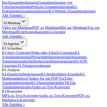
Buchzusammenfassung
Zusammenfassung von
Forschungsarbeiten
Podcast-Zusammenfassung
KI-
Dokumentenzusammenfassung
KI-Website-Zusammenfassung
Alle Agenten
>
KI-Mindmap
Video zur Mindmap
PDF zu Mindmap
Bild zur Mindmap
Text zur
Mindmap
Beziehungsdiagramm-Generator
Alle Agenten
>
KI-Agenten
KI-Schreiben
KI-Story-Generator
Wahr-oder-Falsch-Generator
KI-
Argumentgenerator
Pressemitteilungsgenerator
Instagram-
Namensgenerator
Stellenbeschreibungsgenerator
KI-SOP-
Generator
AI-Absatzerweiterung
KI-Analyse
KI-Handschrifterkennung
KI-Studienführer-Ersteller
KI-
Mathematiklöser
Chatten Sie mit PDF
YouTube-
Transkriptgenerator
KI-Diagrammersteller
TikTok-
Transkriptgenerator
Audio-zu-Text-Konverter
KI-Konverter
MP4-zu-Text-Konverter
Audio-zu-Text-Konverter
PDF-zu-
Markdown-Konverter
Alle Agenten
>