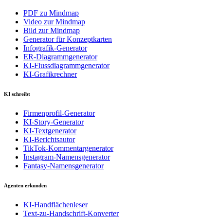
PDF zu Mindmap
Video zur Mindmap
Bild zur Mindmap
Generator für Konzeptkarten
Infografik-Generator
ER-Diagrammgenerator
KI-Flussdiagrammgenerator
KI-Grafikrechner
KI schreibt
Firmenprofil-Generator
KI-Story-Generator
KI-Textgenerator
KI-Berichtsautor
TikTok-Kommentargenerator
Instagram-Namensgenerator
Fantasy-Namensgenerator
Agenten erkunden
KI-Handflächenleser
Text-zu-Handschrift-Konverter