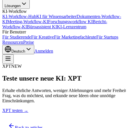
Lösungen
KI-Workflow
KI-Workflow-Hub
KI für Wissensarbeiter
Dokumenten-Workflow-
KI
Meeting-Workflow-KI
Forschungsworkflow KI
Bericht-
Workflow-KI
Büroassistent KI
KI-Lernzentrum
Für Benutzer
Für Studierende
Für Kreative
Für Marketingfachleute
Für Startups
Ressourcen
Preise
Anmelden
Deutsch
XPT
NEW
Teste unsere neue KI: XPT
Erhalte ehrliche Antworten, weniger Ablehnungen und mehr Freiheit.
Frag, was du möchtest, und erkunde neue Ideen ohne unnötige
Einschränkungen.
XPT testen →
Back to articles