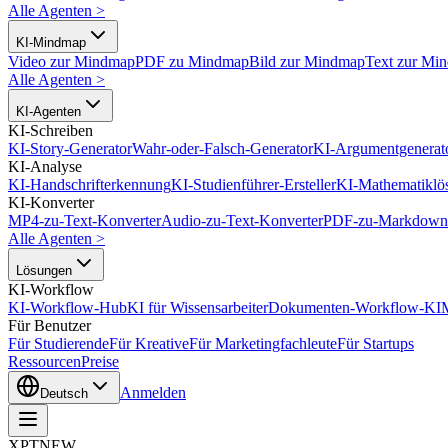
Alle Agenten
>
KI-Mindmap
Video zur Mindmap
PDF zu Mindmap
Bild zur Mindmap
Text zur Mi
Alle Agenten
>
KI-Agenten
KI-Schreiben
KI-Story-Generator
Wahr-oder-Falsch-Generator
KI-Argumentgenerat
KI-Analyse
KI-Handschrifterkennung
KI-Studienführer-Ersteller
KI-Mathematiklö
KI-Konverter
MP4-zu-Text-Konverter
Audio-zu-Text-Konverter
PDF-zu-Markdown-
Alle Agenten
>
Lösungen
KI-Workflow
KI-Workflow-Hub
KI für Wissensarbeiter
Dokumenten-Workflow-KI
Für Benutzer
Für Studierende
Für Kreative
Für Marketingfachleute
Für Startups
Ressourcen
Preise
Anmelden
Deutsch
XPT
NEW