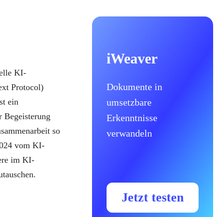
iWeaver
elle KI-
Dokumente in
xt Protocol)
umsetzbare
st ein
r Begeisterung
Erkenntnisse
Zusammenarbeit so
verwandeln
2024 vom KI-
ere im KI-
utauschen.
Jetzt testen