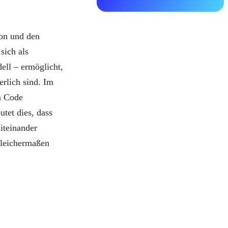
ion und den
sich als
ell – ermöglicht,
erlich sind. Im
n Code
utet dies, dass
iteinander
gleichermaßen