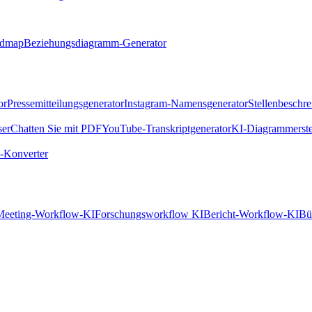
ndmap
Beziehungsdiagramm-Generator
or
Pressemitteilungsgenerator
Instagram-Namensgenerator
Stellenbeschr
ser
Chatten Sie mit PDF
YouTube-Transkriptgenerator
KI-Diagrammerste
Konverter
Meeting-Workflow-KI
Forschungsworkflow KI
Bericht-Workflow-KI
Bü