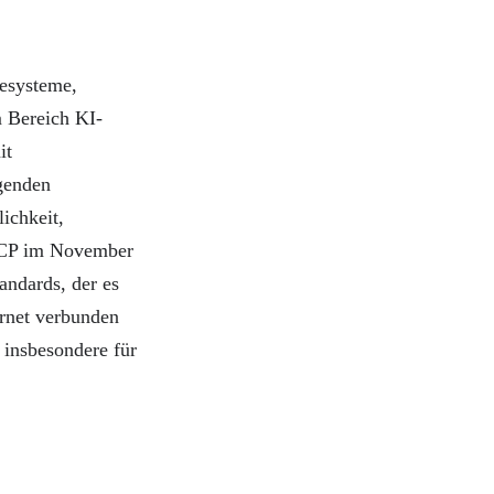
iesysteme,
m Bereich KI-
it
egenden
ichkeit,
 MCP im November
andards, der es
ernet verbunden
 insbesondere für