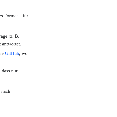
s Format – für
rage (z. B.
 antwortet.
wie
GitHub
, wo
, dass nur
.
r nach