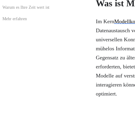
Was ist 
Warum es Ihre Zeit wert ist
Mehr erfahren
Im Kern
Modellko
Datenaustausch vo
universellen Konn
mühelos Informati
Gegensatz zu ält
erforderten, biet
Modelle auf verst
interagieren kön
optimiert.