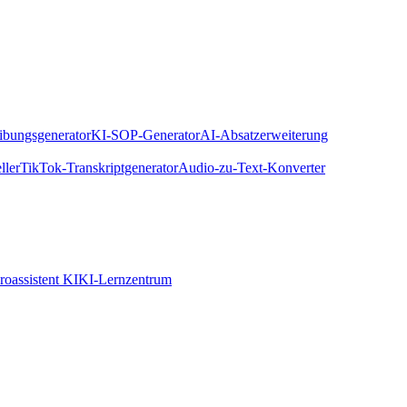
eibungsgenerator
KI-SOP-Generator
AI-Absatzerweiterung
ller
TikTok-Transkriptgenerator
Audio-zu-Text-Konverter
roassistent KI
KI-Lernzentrum