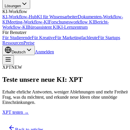
Lösungen
KI-Workflow
KI-Workflow-Hub
KI für Wissensarbeiter
Dokumenten-Workflow-
KI
Meeting-Workflow-KI
Forschungsworkflow KI
Bericht-
Workflow-KI
Büroassistent KI
KI-Lernzentrum
Für Benutzer
Für Studierende
Für Kreative
Für Marketingfachleute
Für Startups
Ressourcen
Preise
Anmelden
Deutsch
XPT
NEW
Teste unsere neue KI: XPT
Erhalte ehrliche Antworten, weniger Ablehnungen und mehr Freiheit.
Frag, was du möchtest, und erkunde neue Ideen ohne unnötige
Einschränkungen.
XPT testen →
Back to articles