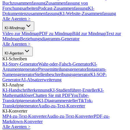
Buchzusammenfassung
Zusammenfassung von
Forschungsarbeiten
Podcast-Zusammenfassung
KI-
Dokumentenzusammenfassung
KI-Website-Zusammenfassung
Alle Agenten
>
KI-Mindmap
Video zur Mindmap
PDF zu Mindmap
Bild zur Mindmap
Text zur
Mindmap
Beziehungsdiagramm-Generator
Alle Agenten
>
KI-Agenten
KI-Schreiben
KI-Story-Generator
Wahr-oder-Falsch-Generator
KI-
Argumentgenerator
Pressemitteilungsgenerator
Instagram-
Namensgenerator
Stellenbeschreibungsgenerator
KI-SOP-
Generator
AI-Absatzerweiterung
KI-Analyse
KI-Handschrifterkennung
KI-Studienführer-Ersteller
KI-
Mathematiklöser
Chatten Sie mit PDF
YouTube-
Transkriptgenerator
KI-Diagrammersteller
TikTok-
Transkriptgenerator
Audio-zu-Text-Konverter
KI-Konverter
MP4-zu-Text-Konverter
Audio-zu-Text-Konverter
PDF-zu-
Markdown-Konverter
Alle Agenten
>