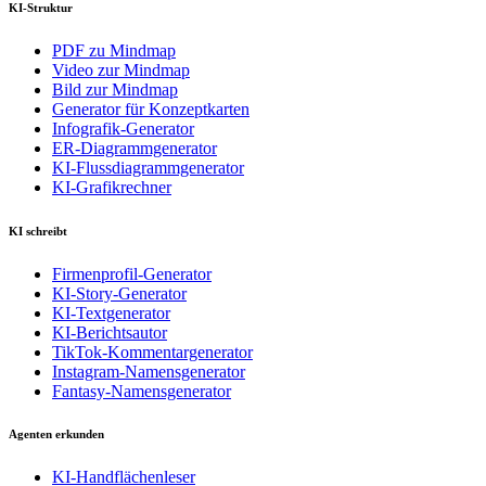
KI-Struktur
PDF zu Mindmap
Video zur Mindmap
Bild zur Mindmap
Generator für Konzeptkarten
Infografik-Generator
ER-Diagrammgenerator
KI-Flussdiagrammgenerator
KI-Grafikrechner
KI schreibt
Firmenprofil-Generator
KI-Story-Generator
KI-Textgenerator
KI-Berichtsautor
TikTok-Kommentargenerator
Instagram-Namensgenerator
Fantasy-Namensgenerator
Agenten erkunden
KI-Handflächenleser