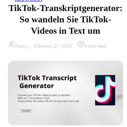
TikTok-Transkriptgenerator:
So wandeln Sie TikTok-
Videos in Text um
Nancy
|
February 27, 2025
|
3
min read