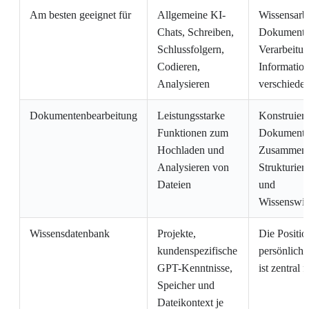
Am besten geeignet für
Allgemeine KI-
Wissensarbe
Chats, Schreiben,
Dokumente
Schlussfolgern,
Verarbeitu
Codieren,
Information
Analysieren
verschiede
Dokumentenbearbeitung
Leistungsstarke
Konstruier
Funktionen zum
Dokumenten
Hochladen und
Zusammenf
Analysieren von
Strukturie
Dateien
und
Wissenswi
Wissensdatenbank
Projekte,
Die Positio
kundenspezifische
persönlich
GPT-Kenntnisse,
ist zentral 
Speicher und
Dateikontext je