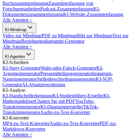
Buchzusammenfassung
Zusammenfassung von
Forschungsarbeiten
Podcast-Zusammenfassung
KI-
Dokumentenzusammenfassung
KI-Website-Zusammenfassung
Alle Agenten
>
KI-Mindmap
Video zur Mindmap
PDF zu Mindmap
Bild zur Mindmap
Text zur
Mindmap
Beziehungsdiagramm-Generator
Alle Agenten
>
KI-Agenten
KI-Schreiben
KI-Story-Generator
Wahr-oder-Falsch-Generator
KI-
Argumentgenerator
Pressemitteilungsgenerator
Instagram-
Namensgenerator
Stellenbeschreibungsgenerator
KI-SOP-
Generator
AI-Absatzerweiterung
KI-Analyse
KI-Handschrifterkennung
KI-Studienführer-Ersteller
KI-
Mathematiklöser
Chatten Sie mit PDF
YouTube-
Transkriptgenerator
KI-Diagrammersteller
TikTok-
Transkriptgenerator
Audio-zu-Text-Konverter
KI-Konverter
MP4-zu-Text-Konverter
Audio-zu-Text-Konverter
PDF-zu-
Markdown-Konverter
Alle Agenten
>