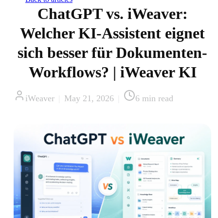
ChatGPT vs. iWeaver:
Welcher KI-Assistent eignet
sich besser für Dokumenten-
Workflows? | iWeaver KI
iWeaver
|
May 21, 2026
|
6
min read