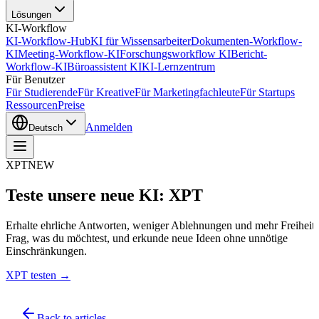
Lösungen
KI-Workflow
KI-Workflow-Hub
KI für Wissensarbeiter
Dokumenten-Workflow-
KI
Meeting-Workflow-KI
Forschungsworkflow KI
Bericht-
Workflow-KI
Büroassistent KI
KI-Lernzentrum
Für Benutzer
Für Studierende
Für Kreative
Für Marketingfachleute
Für Startups
Ressourcen
Preise
Anmelden
Deutsch
XPT
NEW
Teste unsere neue KI: XPT
Erhalte ehrliche Antworten, weniger Ablehnungen und mehr Freiheit.
Frag, was du möchtest, und erkunde neue Ideen ohne unnötige
Einschränkungen.
XPT testen →
Back to articles