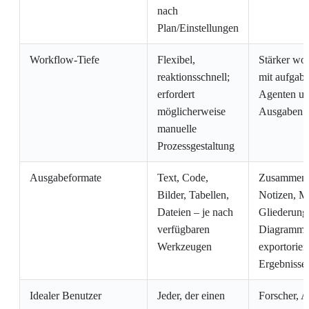
nach
Plan/Einstellungen
Workflow-Tiefe
Flexibel,
Stärker wor
reaktionsschnell;
mit aufgabe
erfordert
Agenten und
möglicherweise
Ausgaben
manuelle
Prozessgestaltung
Ausgabeformate
Text, Code,
Zusammenf
Bilder, Tabellen,
Notizen, M
Dateien – je nach
Gliederunge
verfügbaren
Diagramme
Werkzeugen
exportorient
Ergebnisse
Idealer Benutzer
Jeder, der einen
Forscher, A