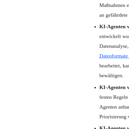
Maßnahmen er
an gefährdete
KI-Agenten v
entwickelt w
Datenanalyse
Datenformate
bearbeitet, k
bewältigen.
KI-Agenten v
festen Regeln
Agenten anhan
Priorisierung
KI-Agenten v