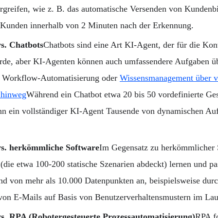
greifen, wie z. B. das automatische Versenden von Kunden
 Kunden innerhalb von 2 Minuten nach der Erkennung.
s. Chatbots
Chatbots sind eine Art KI-Agent, der für die Kon
urde, aber KI-Agenten können auch umfassendere Aufgaben 
, Workflow-Automatisierung oder
Wissensmanagement über v
 hinweg
Während ein Chatbot etwa 20 bis 50 vordefinierte Ge
ann ein vollständiger KI-Agent Tausende von dynamischen Au
s. herkömmliche Software
Im Gegensatz zu herkömmlicher 
 (die etwa 100-200 statische Szenarien abdeckt) lernen und pa
d von mehr als 10.000 Datenpunkten an, beispielsweise durc
 von E-Mails auf Basis von Benutzerverhaltensmustern im Lauf
s. RPA (Robotergesteuerte Prozessautomatisierung)
RPA fo