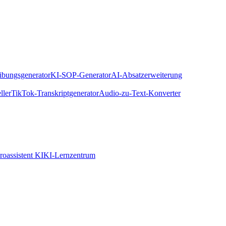
eibungsgenerator
KI-SOP-Generator
AI-Absatzerweiterung
ller
TikTok-Transkriptgenerator
Audio-zu-Text-Konverter
roassistent KI
KI-Lernzentrum