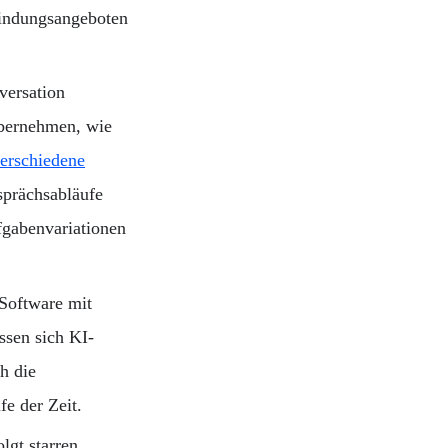
bindungsangeboten
versation
übernehmen, wie
erschiedene
sprächsabläufe
fgabenvariationen
Software mit
ssen sich KI-
h die
e der Zeit.
lgt starren,