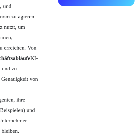
, und
onom zu agieren.
z nutzt, um
ehmen,
u erreichen. Von
häftsabläufe
KI-
n und zu
d Genauigkeit von
enten, ihre
 Beispielen) und
 Unternehmer –
 bleiben.