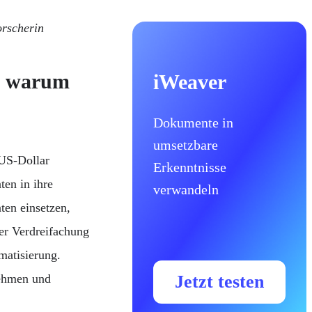
orscherin
nd warum
iWeaver
Dokumente in
umsetzbare
 US-Dollar
Erkenntnisse
en in ihre
verwandeln
ten einsetzen,
er Verdreifachung
matisierung.
ehmen und
Jetzt testen