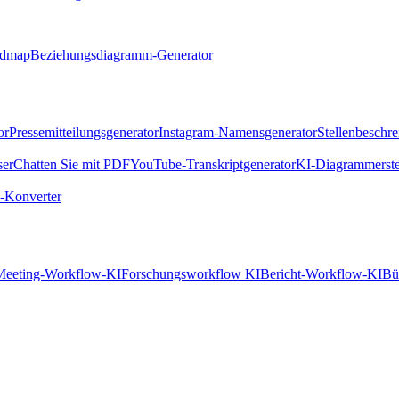
ndmap
Beziehungsdiagramm-Generator
or
Pressemitteilungsgenerator
Instagram-Namensgenerator
Stellenbeschr
ser
Chatten Sie mit PDF
YouTube-Transkriptgenerator
KI-Diagrammerste
Konverter
Meeting-Workflow-KI
Forschungsworkflow KI
Bericht-Workflow-KI
Bü