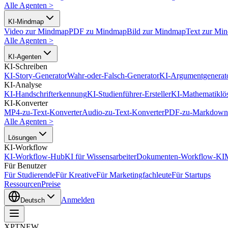
Alle Agenten
>
KI-Mindmap
Video zur Mindmap
PDF zu Mindmap
Bild zur Mindmap
Text zur Mi
Alle Agenten
>
KI-Agenten
KI-Schreiben
KI-Story-Generator
Wahr-oder-Falsch-Generator
KI-Argumentgenerat
KI-Analyse
KI-Handschrifterkennung
KI-Studienführer-Ersteller
KI-Mathematiklö
KI-Konverter
MP4-zu-Text-Konverter
Audio-zu-Text-Konverter
PDF-zu-Markdown-
Alle Agenten
>
Lösungen
KI-Workflow
KI-Workflow-Hub
KI für Wissensarbeiter
Dokumenten-Workflow-KI
Für Benutzer
Für Studierende
Für Kreative
Für Marketingfachleute
Für Startups
Ressourcen
Preise
Anmelden
Deutsch
XPT
NEW