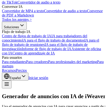
de TikTok
Convertidor de audio a texto
Conversor IA
Convertidor de MP4 a texto
Convertidor de audio a texto
Conversor
de PDF a Markdown
Todos los agentes
>
Soluciones
Flujo de trabajo IA
Centro de flujos de trabajo de IA
IA para trabajadores del
conocimiento
IA para el flujo de trabajo de documentos
IA para el
flujo de trabajo de reuniones
IA para el flujo de trabajo de
investigación
Informe de flujo de trabajo de IA
Asistente de oficina
con IA
Centro de aprendizaje de IA
Para usuarios
Para estudiantes
Para creadores
Para profesionales del marketing
Para
startups
Recursos
Precios
Iniciar sesión
Español
Generador de anuncios con IA de iWeaver
Usa el generador de anuncios con IA para crear anuncios a partir de 