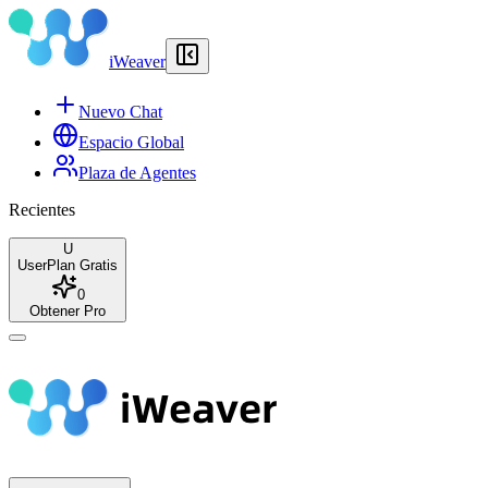
iWeaver
Nuevo Chat
Espacio Global
Plaza de Agentes
Recientes
U
User
Plan Gratis
0
Obtener Pro