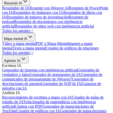
Resumen IA
Resumidor de IA
Resumir con iWeaver AI
Resumen de PowerPoint
con IA
Resumidor de imágenes con IA
Resumidor de libros con
IA
Resumidor de trabajos de investigación
Resumen de
podcast
Resumidor de documentos con inteligencia
artificial
Resumidor de sitios web con inteligencia artificial
Todos los agentes
>
Mapa mental IA
Vídeo a mapa mental
PDF a Mapa Mental
Imagen a mapa
mental
Texto a mapa mental
Creador de gráficos de relaciones
Todos los agentes
>
Agentes IA
Escritura IA
Generador de historias con inteligencia artificial
Generador de
verdadero o falso
Generador de argumentos de IA
Generador de
comunicados de prensa
gratuito de iWeaver?
Generador de
descripciones de puestos
Generador de SOP de IA
Expansor de
párrafos con IA
Análisis IA
Reconocimiento de escritura a mano con IA
Creador de guías de
estudio de IA
Solucionador de matemáticas con inteligencia
artificial
Chatear con PDF
Generador de transcripciones de
YouTube
Creador de gráficos con IA
Generador de transcripciones