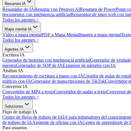
Resumen IA
Resumidor de IA
Resumir con iWeaver AI
Resumen de PowerPoint co
documentos con inteligencia artificial
Resumidor de sitios web con intel
Todos los agentes
>
Mapa mental IA
Vídeo a mapa mental
PDF a Mapa Mental
Imagen a mapa mental
Texto
Todos los agentes
>
Agentes IA
Escritura IA
Generador de historias con inteligencia artificial
Generador de verdader
puestos
Generador de SOP de IA
Expansor de párrafos con IA
Análisis IA
Reconocimiento de escritura a mano con IA
Creador de guías de estud
gráficos con IA
Generador de transcripciones de TikTok
Convertidor d
Conversor IA
Convertidor de MP4 a texto
Convertidor de audio a texto
Conversor d
Todos los agentes
>
Soluciones
Flujo de trabajo IA
Centro de flujos de trabajo de IA
IA para trabajadores del conocimient
de trabajo de IA
Asistente de oficina con IA
Centro de aprendizaje de 
Para usuarios