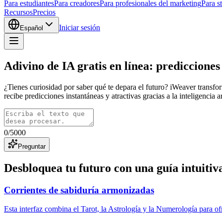
Para estudiantes
Para creadores
Para profesionales del marketing
Para s
Recursos
Precios
Iniciar sesión
Español
Adivino de IA gratis en línea: prediccione
¿Tienes curiosidad por saber qué te depara el futuro? iWeaver transfor
recibe predicciones instantáneas y atractivas gracias a la inteligencia a
0
/
5000
Preguntar
Desbloquea tu futuro con una guía intuitiv
Corrientes de sabiduría armonizadas
Esta interfaz combina el Tarot, la Astrología y la Numerología para of