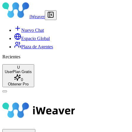
iWeaver
Nuevo Chat
Espacio Global
Plaza de Agentes
Recientes
U
User
Plan Gratis
0
Obtener Pro