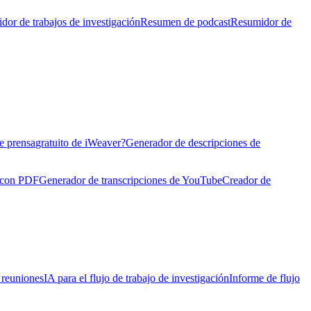
dor de trabajos de investigación
Resumen de podcast
Resumidor de
e prensa
gratuito de iWeaver?
Generador de descripciones de
 con PDF
Generador de transcripciones de YouTube
Creador de
e reuniones
IA para el flujo de trabajo de investigación
Informe de flujo