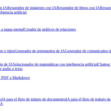
n IA
Resumidor de imágenes con IA
Resumidor de libros con IA
Resumi
igencia artificial
 a mapa mental
Creador de gráficos de relaciones
o o falso
Generador de argumentos de IA
Generador de comunicados d
io de IA
Solucionador de matemáticas con inteligencia artificial
Chatear
e audio a texto
e PDF a Markdown
o
IA para el flujo de trabajo de documentos
IA para el flujo de trabajo d
IA