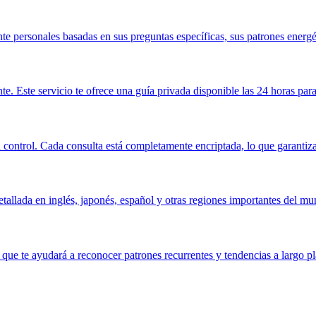
 personales basadas en sus preguntas específicas, sus patrones energéti
nte. Este servicio te ofrece una guía privada disponible las 24 horas par
ntrol. Cada consulta está completamente encriptada, lo que garantiza la
etallada en inglés, japonés, español y otras regiones importantes del m
que te ayudará a reconocer patrones recurrentes y tendencias a largo pla