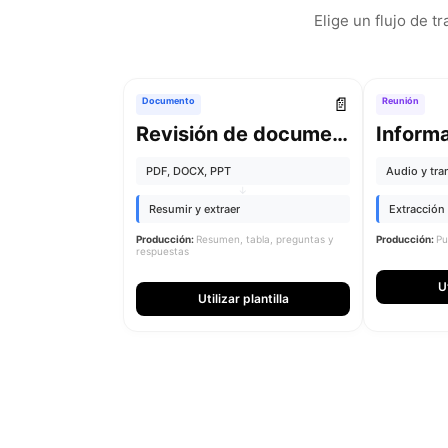
Elige un flujo de t
📄
Documento
Reunión
Revisión de documentos
PDF, DOCX, PPT
Audio y tra
↓
Resumir y extraer
Extracción 
Producción:
Resumen, tabla, preguntas y
Producción:
Pu
respuestas
Ut
Utilizar plantilla