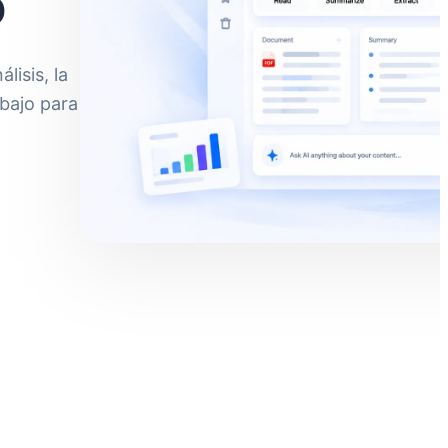
o
lisis, la
abajo para