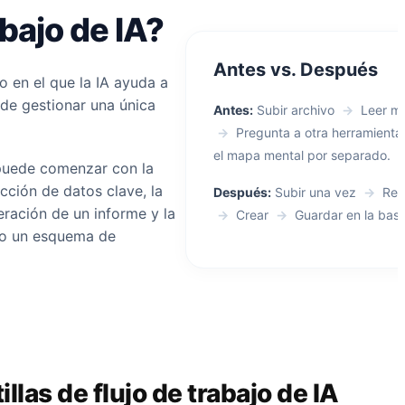
abajo de IA?
Antes vs. Después
o en el que la IA ayuda a
 de gestionar una única
Antes:
Subir archivo
→
Leer m
→
Pregunta a otra herramient
el mapa mental por separado.
 puede comenzar con la
cción de datos clave, la
Después:
Subir una vez
→
Res
ración de un informe y la
→
Crear
→
Guardar en la base
 o un esquema de
illas de flujo de trabajo de IA