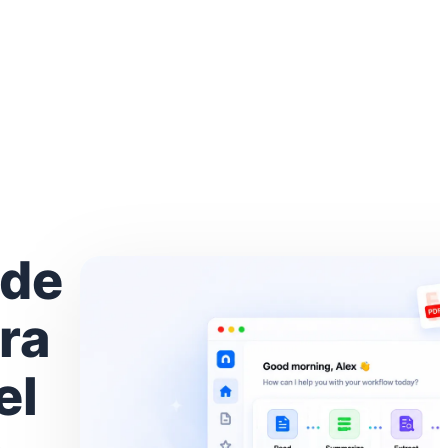
 de
ra
el