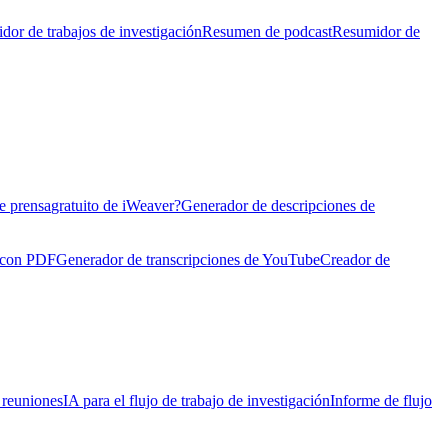
dor de trabajos de investigación
Resumen de podcast
Resumidor de
e prensa
gratuito de iWeaver?
Generador de descripciones de
 con PDF
Generador de transcripciones de YouTube
Creador de
e reuniones
IA para el flujo de trabajo de investigación
Informe de flujo