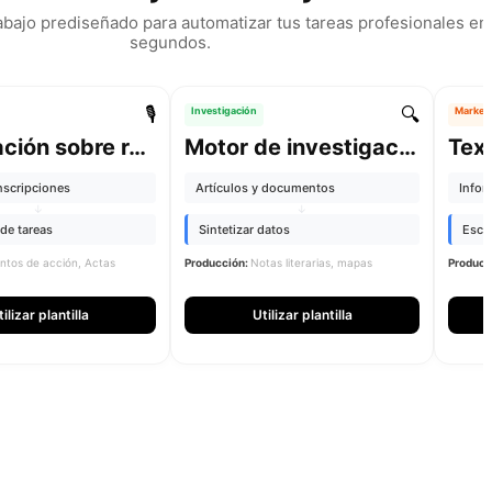
rabajo prediseñado para automatizar tus tareas profesionales en
segundos.
🎙️
🔍
Investigación
Market
Información sobre reuniones
Motor de investigación
Text
nscripciones
Artículos y documentos
Infor
↓
↓
de tareas
Sintetizar datos
Escri
ntos de acción, Actas
Producción:
Notas literarias, mapas
Producc
ilizar plantilla
Utilizar plantilla