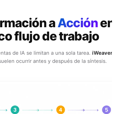
ormación a
Acción
en
co flujo de trabajo
ntas de IA se limitan a una sola tarea.
iWeaver
uelen ocurrir antes y después de la síntesis.