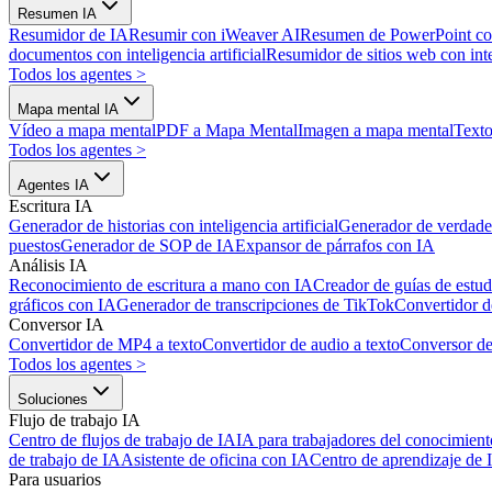
Resumen IA
Resumidor de IA
Resumir con iWeaver AI
Resumen de PowerPoint co
documentos con inteligencia artificial
Resumidor de sitios web con intel
Todos los agentes
>
Mapa mental IA
Vídeo a mapa mental
PDF a Mapa Mental
Imagen a mapa mental
Texto
Todos los agentes
>
Agentes IA
Escritura IA
Generador de historias con inteligencia artificial
Generador de verdader
puestos
Generador de SOP de IA
Expansor de párrafos con IA
Análisis IA
Reconocimiento de escritura a mano con IA
Creador de guías de estud
gráficos con IA
Generador de transcripciones de TikTok
Convertidor d
Conversor IA
Convertidor de MP4 a texto
Convertidor de audio a texto
Conversor d
Todos los agentes
>
Soluciones
Flujo de trabajo IA
Centro de flujos de trabajo de IA
IA para trabajadores del conocimient
de trabajo de IA
Asistente de oficina con IA
Centro de aprendizaje de 
Para usuarios