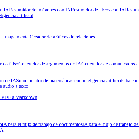
n IA
Resumidor de imágenes con IA
Resumidor de libros con IA
Resumi
igencia artificial
 a mapa mental
Creador de gráficos de relaciones
o o falso
Generador de argumentos de IA
Generador de comunicados d
io de IA
Solucionador de matemáticas con inteligencia artificial
Chatear
e audio a texto
e PDF a Markdown
o
IA para el flujo de trabajo de documentos
IA para el flujo de trabajo d
IA