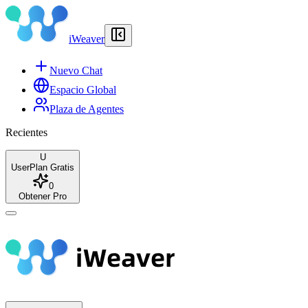
iWeaver
Nuevo Chat
Espacio Global
Plaza de Agentes
Recientes
U
User
Plan Gratis
0
Obtener Pro