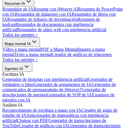
Resumen IA
Resumidor de IA
Resumir con iWeaver AI
Resumen de PowerPoint
con IA
Resumidor de imágenes con IA
Resumidor de libros con
IA
Resumidor de trabajos de investigación
Resumen de
podcast
Resumidor de documentos con inteligencia
artificial
Resumidor de sitios web con inteligencia artificial
Todos los agentes
>
Mapa mental IA
Vídeo a mapa mental
PDF a Mapa Mental
Imagen a mapa
mental
Texto a mapa mental
Creador de gráficos de relaciones
Todos los agentes
>
Agentes IA
Escritura IA
Generador de historias con inteligencia artificial
Generador de
verdadero o falso
Generador de argumentos de IA
Generador de
comunicados de prensa
gratuito de iWeaver?
Generador de
descripciones de puestos
Generador de SOP de IA
Expansor de
párrafos con IA
Análisis IA
Reconocimiento de escritura a mano con IA
Creador de guías de
estudio de IA
Solucionador de matemáticas con inteligencia
artificial
Chatear con PDF
Generador de transcripciones de
YouTube
Creador de gráficos con IA
Generador de transcripciones