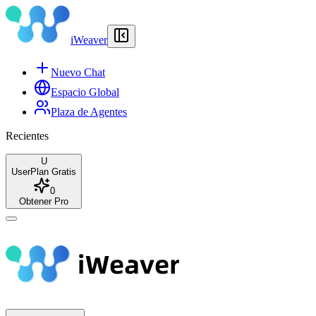
iWeaver
Nuevo Chat
Espacio Global
Plaza de Agentes
Recientes
U
User
Plan Gratis
0
Obtener Pro