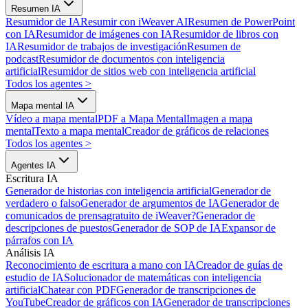
Resumen IA
Resumidor de IA
Resumir con iWeaver AI
Resumen de PowerPoint
con IA
Resumidor de imágenes con IA
Resumidor de libros con
IA
Resumidor de trabajos de investigación
Resumen de
podcast
Resumidor de documentos con inteligencia
artificial
Resumidor de sitios web con inteligencia artificial
Todos los agentes
>
Mapa mental IA
Vídeo a mapa mental
PDF a Mapa Mental
Imagen a mapa
mental
Texto a mapa mental
Creador de gráficos de relaciones
Todos los agentes
>
Agentes IA
Escritura IA
Generador de historias con inteligencia artificial
Generador de
verdadero o falso
Generador de argumentos de IA
Generador de
comunicados de prensa
gratuito de iWeaver?
Generador de
descripciones de puestos
Generador de SOP de IA
Expansor de
párrafos con IA
Análisis IA
Reconocimiento de escritura a mano con IA
Creador de guías de
estudio de IA
Solucionador de matemáticas con inteligencia
artificial
Chatear con PDF
Generador de transcripciones de
YouTube
Creador de gráficos con IA
Generador de transcripciones