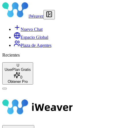
iWeaver
Nuevo Chat
Espacio Global
Plaza de Agentes
Recientes
U
User
Plan Gratis
0
Obtener Pro