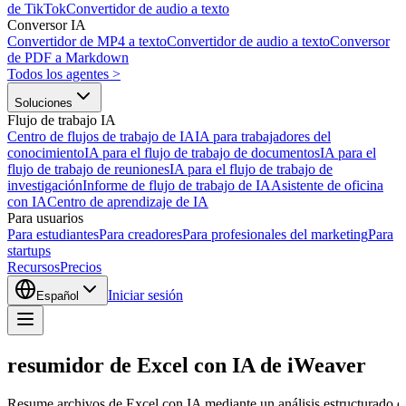
de TikTok
Convertidor de audio a texto
Conversor IA
Convertidor de MP4 a texto
Convertidor de audio a texto
Conversor
de PDF a Markdown
Todos los agentes
>
Soluciones
Flujo de trabajo IA
Centro de flujos de trabajo de IA
IA para trabajadores del
conocimiento
IA para el flujo de trabajo de documentos
IA para el
flujo de trabajo de reuniones
IA para el flujo de trabajo de
investigación
Informe de flujo de trabajo de IA
Asistente de oficina
con IA
Centro de aprendizaje de IA
Para usuarios
Para estudiantes
Para creadores
Para profesionales del marketing
Para
startups
Recursos
Precios
Iniciar sesión
Español
resumidor de Excel con IA de iWeaver
Resume archivos de Excel con IA mediante un análisis estructurado de 