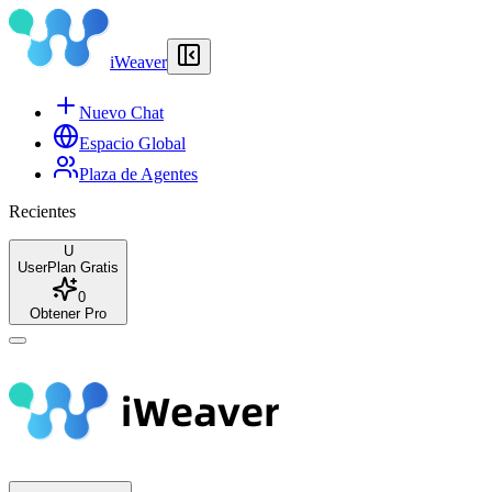
iWeaver
Nuevo Chat
Espacio Global
Plaza de Agentes
Recientes
U
User
Plan Gratis
0
Obtener Pro