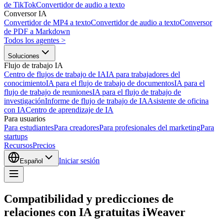
de TikTok
Convertidor de audio a texto
Conversor IA
Convertidor de MP4 a texto
Convertidor de audio a texto
Conversor
de PDF a Markdown
Todos los agentes
>
Soluciones
Flujo de trabajo IA
Centro de flujos de trabajo de IA
IA para trabajadores del
conocimiento
IA para el flujo de trabajo de documentos
IA para el
flujo de trabajo de reuniones
IA para el flujo de trabajo de
investigación
Informe de flujo de trabajo de IA
Asistente de oficina
con IA
Centro de aprendizaje de IA
Para usuarios
Para estudiantes
Para creadores
Para profesionales del marketing
Para
startups
Recursos
Precios
Iniciar sesión
Español
Compatibilidad y predicciones de
relaciones con IA gratuitas iWeaver