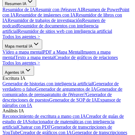
Resumen IA
Resumidor de IA
Resumir con iWeaver AI
Resumen de PowerPoint
con IA
Resumidor de imágenes con IA
Resumidor de libros con
IA
Resumidor de trabajos de investigación
Resumen de
podcast
Resumidor de documentos con inteligencia
artificial
Resumidor de sitios web con inteligencia artificial
Todos los agentes
>
Mapa mental IA
Vídeo a mapa mental
PDF a Mapa Mental
Imagen a mapa
mental
Texto a mapa mental
Creador de gráficos de relaciones
Todos los agentes
>
Agentes IA
Escritura IA
Generador de historias con inteligencia artificial
Generador de
verdadero o falso
Generador de argumentos de IA
Generador de
comunicados de prensa
gratuito de iWeaver?
Generador de
descripciones de puestos
Generador de SOP de IA
Expansor de
párrafos con IA
Análisis IA
Reconocimiento de escritura a mano con IA
Creador de guías de
estudio de IA
Solucionador de matemáticas con inteligencia
artificial
Chatear con PDF
Generador de transcripciones de
YouTube
Creador de gráficos con IA
Generador de transcripciones