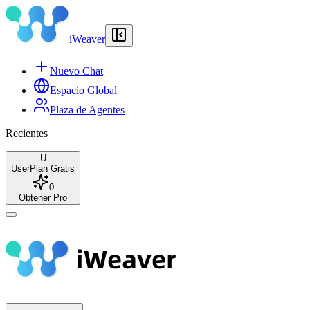
iWeaver
Nuevo Chat
Espacio Global
Plaza de Agentes
Recientes
U
User
Plan Gratis
0
Obtener Pro