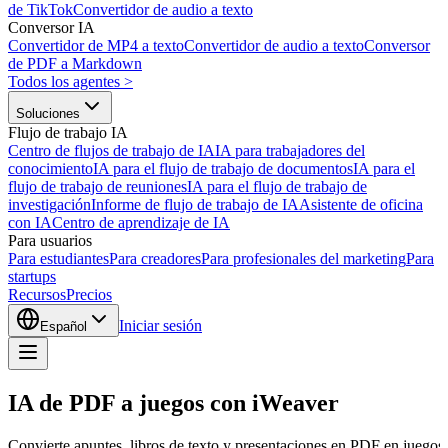
de TikTok
Convertidor de audio a texto
Conversor IA
Convertidor de MP4 a texto
Convertidor de audio a texto
Conversor
de PDF a Markdown
Todos los agentes
>
Soluciones
Flujo de trabajo IA
Centro de flujos de trabajo de IA
IA para trabajadores del
conocimiento
IA para el flujo de trabajo de documentos
IA para el
flujo de trabajo de reuniones
IA para el flujo de trabajo de
investigación
Informe de flujo de trabajo de IA
Asistente de oficina
con IA
Centro de aprendizaje de IA
Para usuarios
Para estudiantes
Para creadores
Para profesionales del marketing
Para
startups
Recursos
Precios
Iniciar sesión
Español
IA de PDF a juegos con iWeaver
Convierte apuntes, libros de texto y presentaciones en PDF en juegos