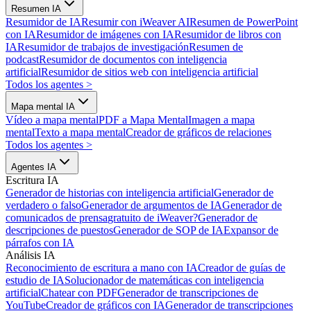
Resumen IA
Resumidor de IA
Resumir con iWeaver AI
Resumen de PowerPoint
con IA
Resumidor de imágenes con IA
Resumidor de libros con
IA
Resumidor de trabajos de investigación
Resumen de
podcast
Resumidor de documentos con inteligencia
artificial
Resumidor de sitios web con inteligencia artificial
Todos los agentes
>
Mapa mental IA
Vídeo a mapa mental
PDF a Mapa Mental
Imagen a mapa
mental
Texto a mapa mental
Creador de gráficos de relaciones
Todos los agentes
>
Agentes IA
Escritura IA
Generador de historias con inteligencia artificial
Generador de
verdadero o falso
Generador de argumentos de IA
Generador de
comunicados de prensa
gratuito de iWeaver?
Generador de
descripciones de puestos
Generador de SOP de IA
Expansor de
párrafos con IA
Análisis IA
Reconocimiento de escritura a mano con IA
Creador de guías de
estudio de IA
Solucionador de matemáticas con inteligencia
artificial
Chatear con PDF
Generador de transcripciones de
YouTube
Creador de gráficos con IA
Generador de transcripciones