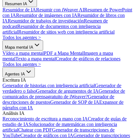
Resumen IA
Resumidor de IA
Resumir con iWeaver AI
Resumen de PowerPoint
con IA
Resumidor de imágenes con IA
Resumidor de libros con
IA
Resumidor de trabajos de investigación
Resumen de
podcast
Resumidor de documentos con inteligencia
artificial
Resumidor de sitios web con inteligencia artificial
Todos los agentes
>
Mapa mental IA
Vídeo a mapa mental
PDF a Mapa Mental
Imagen a mapa
mental
Texto a mapa mental
Creador de gráficos de relaciones
Todos los agentes
>
Agentes IA
Escritura IA
Generador de historias con inteligencia artificial
Generador de
verdadero o falso
Generador de argumentos de IA
Generador de
comunicados de prensa
gratuito de iWeaver?
Generador de
descripciones de puestos
Generador de SOP de IA
Expansor de
párrafos con IA
Análisis IA
Reconocimiento de escritura a mano con IA
Creador de guías de
estudio de IA
Solucionador de matemáticas con inteligencia
artificial
Chatear con PDF
Generador de transcripciones de
YouTube
Creador de gráficos con IA
Generador de transcripciones