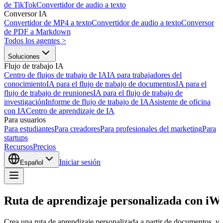
de TikTok
Convertidor de audio a texto
Conversor IA
Convertidor de MP4 a texto
Convertidor de audio a texto
Conversor
de PDF a Markdown
Todos los agentes
>
Soluciones
Flujo de trabajo IA
Centro de flujos de trabajo de IA
IA para trabajadores del
conocimiento
IA para el flujo de trabajo de documentos
IA para el
flujo de trabajo de reuniones
IA para el flujo de trabajo de
investigación
Informe de flujo de trabajo de IA
Asistente de oficina
con IA
Centro de aprendizaje de IA
Para usuarios
Para estudiantes
Para creadores
Para profesionales del marketing
Para
startups
Recursos
Precios
Iniciar sesión
Español
Ruta de aprendizaje personalizada con iW
Crea una ruta de aprendizaje personalizada a partir de documentos, ví