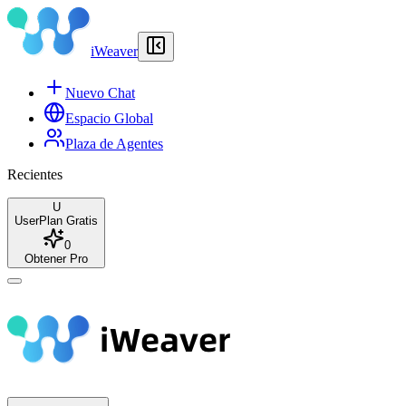
iWeaver
Nuevo Chat
Espacio Global
Plaza de Agentes
Recientes
U
User
Plan Gratis
0
Obtener Pro