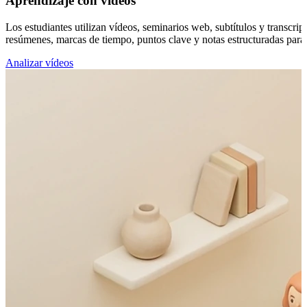
Aprendizaje con vídeos
Los estudiantes utilizan vídeos, seminarios web, subtítulos y transcri
resúmenes, marcas de tiempo, puntos clave y notas estructuradas para 
Analizar vídeos