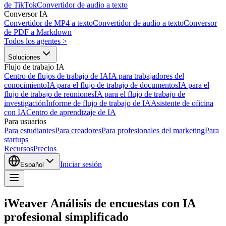
de TikTok
Convertidor de audio a texto
Conversor IA
Convertidor de MP4 a texto
Convertidor de audio a texto
Conversor
de PDF a Markdown
Todos los agentes
>
Soluciones
Flujo de trabajo IA
Centro de flujos de trabajo de IA
IA para trabajadores del
conocimiento
IA para el flujo de trabajo de documentos
IA para el
flujo de trabajo de reuniones
IA para el flujo de trabajo de
investigación
Informe de flujo de trabajo de IA
Asistente de oficina
con IA
Centro de aprendizaje de IA
Para usuarios
Para estudiantes
Para creadores
Para profesionales del marketing
Para
startups
Recursos
Precios
Iniciar sesión
Español
iWeaver Análisis de encuestas con IA
profesional simplificado