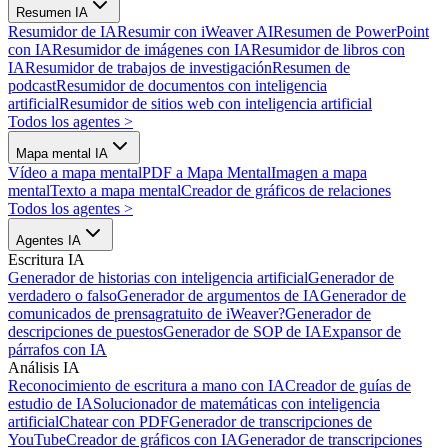
Resumen IA
Resumidor de IA
Resumir con iWeaver AI
Resumen de PowerPoint
con IA
Resumidor de imágenes con IA
Resumidor de libros con
IA
Resumidor de trabajos de investigación
Resumen de
podcast
Resumidor de documentos con inteligencia
artificial
Resumidor de sitios web con inteligencia artificial
Todos los agentes
>
Mapa mental IA
Vídeo a mapa mental
PDF a Mapa Mental
Imagen a mapa
mental
Texto a mapa mental
Creador de gráficos de relaciones
Todos los agentes
>
Agentes IA
Escritura IA
Generador de historias con inteligencia artificial
Generador de
verdadero o falso
Generador de argumentos de IA
Generador de
comunicados de prensa
gratuito de iWeaver?
Generador de
descripciones de puestos
Generador de SOP de IA
Expansor de
párrafos con IA
Análisis IA
Reconocimiento de escritura a mano con IA
Creador de guías de
estudio de IA
Solucionador de matemáticas con inteligencia
artificial
Chatear con PDF
Generador de transcripciones de
YouTube
Creador de gráficos con IA
Generador de transcripciones