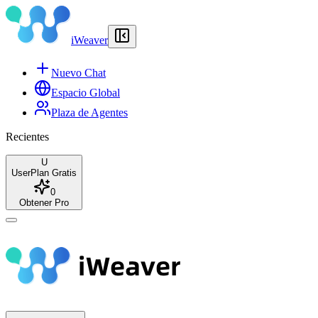
iWeaver
Nuevo Chat
Espacio Global
Plaza de Agentes
Recientes
U
User
Plan Gratis
0
Obtener Pro