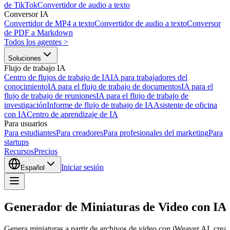
de TikTok
Convertidor de audio a texto
Conversor IA
Convertidor de MP4 a texto
Convertidor de audio a texto
Conversor
de PDF a Markdown
Todos los agentes
>
Soluciones
Flujo de trabajo IA
Centro de flujos de trabajo de IA
IA para trabajadores del
conocimiento
IA para el flujo de trabajo de documentos
IA para el
flujo de trabajo de reuniones
IA para el flujo de trabajo de
investigación
Informe de flujo de trabajo de IA
Asistente de oficina
con IA
Centro de aprendizaje de IA
Para usuarios
Para estudiantes
Para creadores
Para profesionales del marketing
Para
startups
Recursos
Precios
Iniciar sesión
Español
Generador de Miniaturas de Video con IA
Genera miniaturas a partir de archivos de video con iWeaver AI, crea