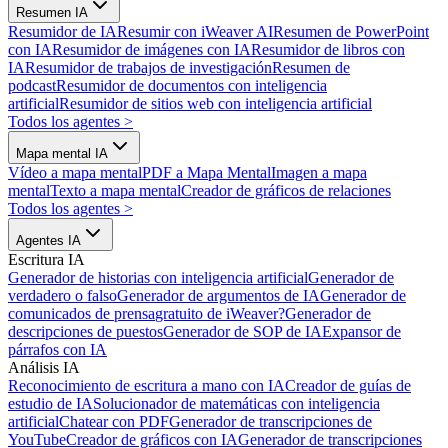
Resumen IA
Resumidor de IA
Resumir con iWeaver AI
Resumen de PowerPoint
con IA
Resumidor de imágenes con IA
Resumidor de libros con
IA
Resumidor de trabajos de investigación
Resumen de
podcast
Resumidor de documentos con inteligencia
artificial
Resumidor de sitios web con inteligencia artificial
Todos los agentes
>
Mapa mental IA
Vídeo a mapa mental
PDF a Mapa Mental
Imagen a mapa
mental
Texto a mapa mental
Creador de gráficos de relaciones
Todos los agentes
>
Agentes IA
Escritura IA
Generador de historias con inteligencia artificial
Generador de
verdadero o falso
Generador de argumentos de IA
Generador de
comunicados de prensa
gratuito de iWeaver?
Generador de
descripciones de puestos
Generador de SOP de IA
Expansor de
párrafos con IA
Análisis IA
Reconocimiento de escritura a mano con IA
Creador de guías de
estudio de IA
Solucionador de matemáticas con inteligencia
artificial
Chatear con PDF
Generador de transcripciones de
YouTube
Creador de gráficos con IA
Generador de transcripciones