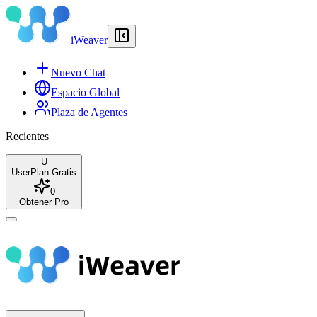
iWeaver
Nuevo Chat
Espacio Global
Plaza de Agentes
Recientes
U
User
Plan Gratis
0
Obtener Pro