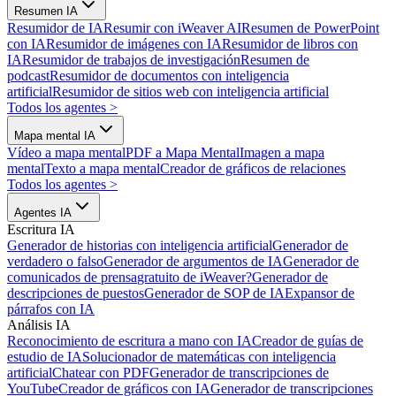
Resumen IA
Resumidor de IA
Resumir con iWeaver AI
Resumen de PowerPoint
con IA
Resumidor de imágenes con IA
Resumidor de libros con
IA
Resumidor de trabajos de investigación
Resumen de
podcast
Resumidor de documentos con inteligencia
artificial
Resumidor de sitios web con inteligencia artificial
Todos los agentes
>
Mapa mental IA
Vídeo a mapa mental
PDF a Mapa Mental
Imagen a mapa
mental
Texto a mapa mental
Creador de gráficos de relaciones
Todos los agentes
>
Agentes IA
Escritura IA
Generador de historias con inteligencia artificial
Generador de
verdadero o falso
Generador de argumentos de IA
Generador de
comunicados de prensa
gratuito de iWeaver?
Generador de
descripciones de puestos
Generador de SOP de IA
Expansor de
párrafos con IA
Análisis IA
Reconocimiento de escritura a mano con IA
Creador de guías de
estudio de IA
Solucionador de matemáticas con inteligencia
artificial
Chatear con PDF
Generador de transcripciones de
YouTube
Creador de gráficos con IA
Generador de transcripciones