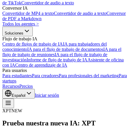
de TikTok
Convertidor de audio a texto
Conversor IA
Convertidor de MP4 a texto
Convertidor de audio a texto
Conversor
de PDF a Markdown
Todos los agentes
>
Soluciones
Flujo de trabajo IA
Centro de flujos de trabajo de IA
IA para trabajadores del
conocimiento
IA para el flujo de trabajo de documentos
IA para el
flujo de trabajo de reuniones
IA para el flujo de trabajo de
investigación
Informe de flujo de trabajo de IA
Asistente de oficina
con IA
Centro de aprendizaje de IA
Para usuarios
Para estudiantes
Para creadores
Para profesionales del marketing
Para
startups
Recursos
Precios
Iniciar sesión
Español
XPT
NEW
Prueba nuestra nueva IA: XPT