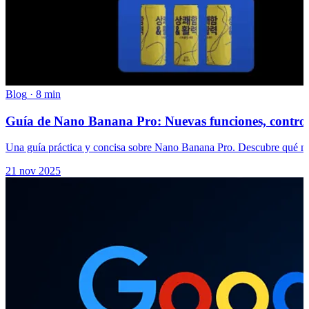
Blog
·
8 min
Guía de Nano Banana Pro: Nuevas funciones, controle
Una guía práctica y concisa sobre Nano Banana Pro. Descubre qué me
21 nov 2025