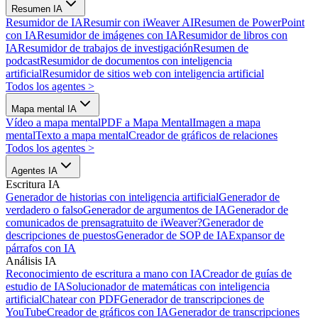
Resumen IA
Resumidor de IA
Resumir con iWeaver AI
Resumen de PowerPoint
con IA
Resumidor de imágenes con IA
Resumidor de libros con
IA
Resumidor de trabajos de investigación
Resumen de
podcast
Resumidor de documentos con inteligencia
artificial
Resumidor de sitios web con inteligencia artificial
Todos los agentes
>
Mapa mental IA
Vídeo a mapa mental
PDF a Mapa Mental
Imagen a mapa
mental
Texto a mapa mental
Creador de gráficos de relaciones
Todos los agentes
>
Agentes IA
Escritura IA
Generador de historias con inteligencia artificial
Generador de
verdadero o falso
Generador de argumentos de IA
Generador de
comunicados de prensa
gratuito de iWeaver?
Generador de
descripciones de puestos
Generador de SOP de IA
Expansor de
párrafos con IA
Análisis IA
Reconocimiento de escritura a mano con IA
Creador de guías de
estudio de IA
Solucionador de matemáticas con inteligencia
artificial
Chatear con PDF
Generador de transcripciones de
YouTube
Creador de gráficos con IA
Generador de transcripciones