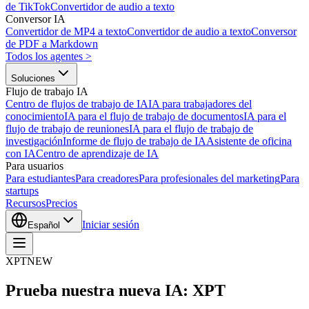
de TikTok
Convertidor de audio a texto
Conversor IA
Convertidor de MP4 a texto
Convertidor de audio a texto
Conversor
de PDF a Markdown
Todos los agentes
>
Soluciones
Flujo de trabajo IA
Centro de flujos de trabajo de IA
IA para trabajadores del
conocimiento
IA para el flujo de trabajo de documentos
IA para el
flujo de trabajo de reuniones
IA para el flujo de trabajo de
investigación
Informe de flujo de trabajo de IA
Asistente de oficina
con IA
Centro de aprendizaje de IA
Para usuarios
Para estudiantes
Para creadores
Para profesionales del marketing
Para
startups
Recursos
Precios
Iniciar sesión
Español
XPT
NEW
Prueba nuestra nueva IA: XPT