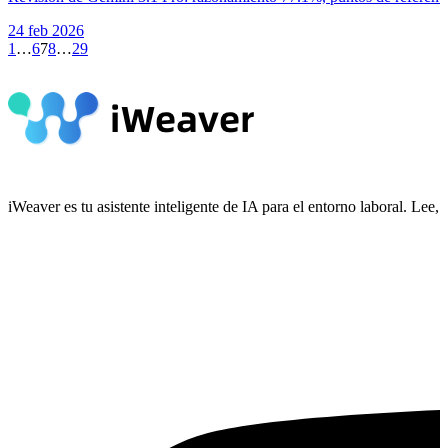
24 feb 2026
1
…
6
7
8
…
29
iWeaver es tu asistente inteligente de IA para el entorno laboral. Le