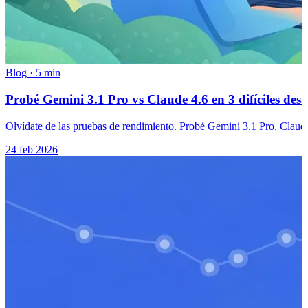
Blog
·
5 min
Probé Gemini 3.1 Pro vs Claude 4.6 en 3 difíciles desa
Olvídate de las pruebas de rendimiento. Probé Gemini 3.1 Pro, Claude
24 feb 2026