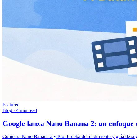
Featured
Blog
·
4 min read
Google lanza Nano Banana 2: un enfoque eq
Compara Nano Banana 2 y Pro: Prueba de rendimiento y guía de suger