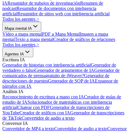
IA
Resumidor de trabajos de investigación
Resumen de
podcast
Resumidor de documentos con inteligencia
artificial
Resumidor de sitios web con inteligencia artificial
Todos los agentes
>
Mapa mental IA
Vídeo a mapa mental
PDF a Mapa Mental
Imagen a mapa
mental
Texto a mapa mental
Creador de gráficos de relaciones
Todos los agentes
>
Agentes IA
Escritura IA
Generador de historias con inteligencia artificial
Generador de
verdadero o falso
Generador de argumentos de IA
Generador de
comunicados de prensa
gratuito de iWeaver?
Generador de
descripciones de puestos
Generador de SOP de IA
Expansor de
párrafos con IA
Análisis IA
Reconocimiento de escritura a mano con IA
Creador de guías de
estudio de IA
Solucionador de matemáticas con inteligencia
artificial
Chatear con PDF
Generador de transcripciones de
YouTube
Creador de gráficos con IA
Generador de transcripciones
de TikTok
Convertidor de audio a texto
Conversor IA
Convertidor de MP4 a texto
Convertidor de audio a texto
Conversor