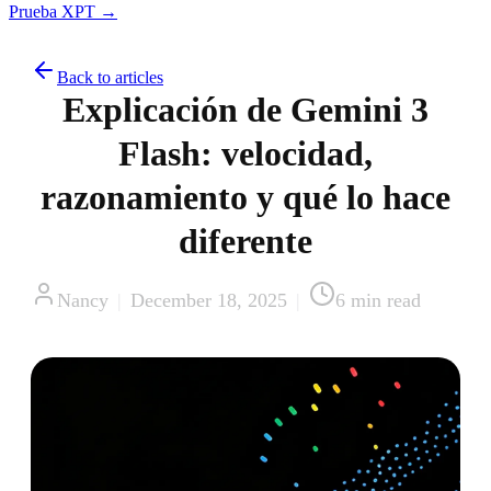
Prueba XPT →
Back to articles
Explicación de Gemini 3
Flash: velocidad,
razonamiento y qué lo hace
diferente
Nancy
|
December 18, 2025
|
6
min read