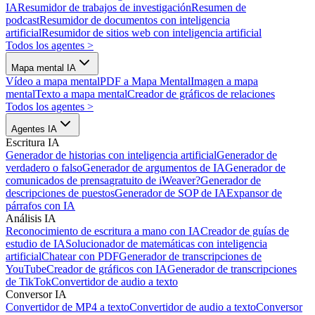
IA
Resumidor de trabajos de investigación
Resumen de
podcast
Resumidor de documentos con inteligencia
artificial
Resumidor de sitios web con inteligencia artificial
Todos los agentes
>
Mapa mental IA
Vídeo a mapa mental
PDF a Mapa Mental
Imagen a mapa
mental
Texto a mapa mental
Creador de gráficos de relaciones
Todos los agentes
>
Agentes IA
Escritura IA
Generador de historias con inteligencia artificial
Generador de
verdadero o falso
Generador de argumentos de IA
Generador de
comunicados de prensa
gratuito de iWeaver?
Generador de
descripciones de puestos
Generador de SOP de IA
Expansor de
párrafos con IA
Análisis IA
Reconocimiento de escritura a mano con IA
Creador de guías de
estudio de IA
Solucionador de matemáticas con inteligencia
artificial
Chatear con PDF
Generador de transcripciones de
YouTube
Creador de gráficos con IA
Generador de transcripciones
de TikTok
Convertidor de audio a texto
Conversor IA
Convertidor de MP4 a texto
Convertidor de audio a texto
Conversor