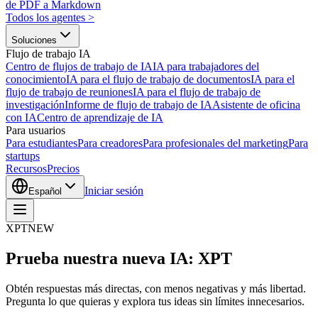
de PDF a Markdown
Todos los agentes
>
Soluciones
Flujo de trabajo IA
Centro de flujos de trabajo de IA
IA para trabajadores del
conocimiento
IA para el flujo de trabajo de documentos
IA para el
flujo de trabajo de reuniones
IA para el flujo de trabajo de
investigación
Informe de flujo de trabajo de IA
Asistente de oficina
con IA
Centro de aprendizaje de IA
Para usuarios
Para estudiantes
Para creadores
Para profesionales del marketing
Para
startups
Recursos
Precios
Iniciar sesión
Español
XPT
NEW
Prueba nuestra nueva IA: XPT
Obtén respuestas más directas, con menos negativas y más libertad.
Pregunta lo que quieras y explora tus ideas sin límites innecesarios.