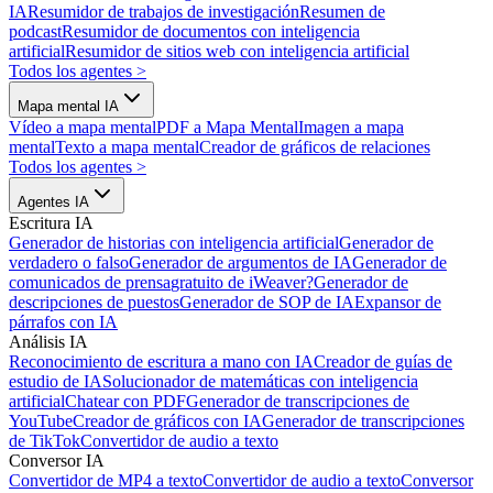
IA
Resumidor de trabajos de investigación
Resumen de
podcast
Resumidor de documentos con inteligencia
artificial
Resumidor de sitios web con inteligencia artificial
Todos los agentes
>
Mapa mental IA
Vídeo a mapa mental
PDF a Mapa Mental
Imagen a mapa
mental
Texto a mapa mental
Creador de gráficos de relaciones
Todos los agentes
>
Agentes IA
Escritura IA
Generador de historias con inteligencia artificial
Generador de
verdadero o falso
Generador de argumentos de IA
Generador de
comunicados de prensa
gratuito de iWeaver?
Generador de
descripciones de puestos
Generador de SOP de IA
Expansor de
párrafos con IA
Análisis IA
Reconocimiento de escritura a mano con IA
Creador de guías de
estudio de IA
Solucionador de matemáticas con inteligencia
artificial
Chatear con PDF
Generador de transcripciones de
YouTube
Creador de gráficos con IA
Generador de transcripciones
de TikTok
Convertidor de audio a texto
Conversor IA
Convertidor de MP4 a texto
Convertidor de audio a texto
Conversor