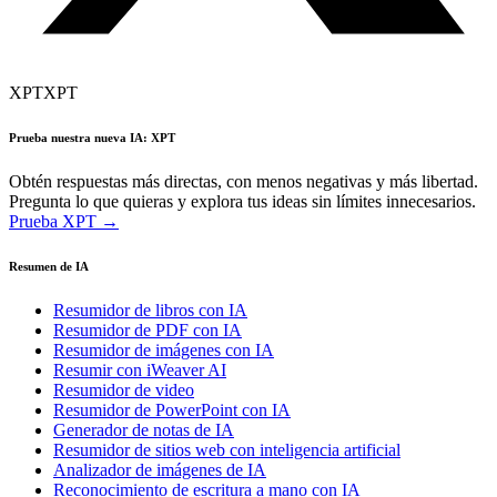
XPT
XPT
Prueba nuestra nueva IA: XPT
Obtén respuestas más directas, con menos negativas y más libertad.
Pregunta lo que quieras y explora tus ideas sin límites innecesarios.
Prueba XPT →
Resumen de IA
Resumidor de libros con IA
Resumidor de PDF con IA
Resumidor de imágenes con IA
Resumir con iWeaver AI
Resumidor de video
Resumidor de PowerPoint con IA
Generador de notas de IA
Resumidor de sitios web con inteligencia artificial
Analizador de imágenes de IA
Reconocimiento de escritura a mano con IA