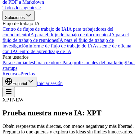
de PDF a Markdown
Todos los agentes
>
Soluciones
Flujo de trabajo IA
Centro de flujos de trabajo de IA
IA para trabajadores del
conocimiento
IA para el flujo de trabajo de documentos
IA para el
flujo de trabajo de reuniones
IA para el flujo de trabajo de
investigación
Informe de flujo de trabajo de IA
Asistente de oficina
con IA
Centro de aprendizaje de IA
Para usuarios
Para estudiantes
Para creadores
Para profesionales del marketing
Para
startups
Recursos
Precios
Iniciar sesión
Español
XPT
NEW
Prueba nuestra nueva IA: XPT
Obtén respuestas más directas, con menos negativas y más libertad.
Pregunta lo que quieras y explora tus ideas sin límites innecesarios.