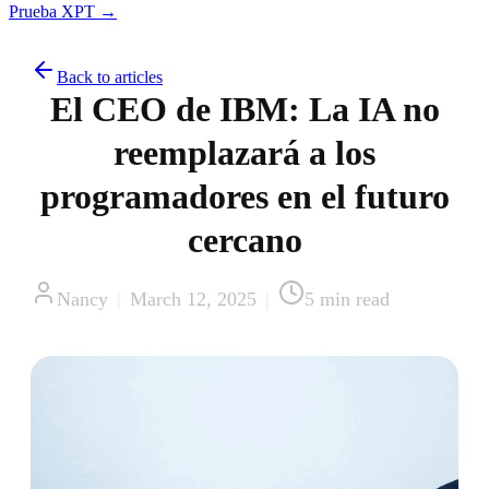
Prueba XPT →
Back to articles
El CEO de IBM: La IA no
reemplazará a los
programadores en el futuro
cercano
Nancy
|
March 12, 2025
|
5
min read