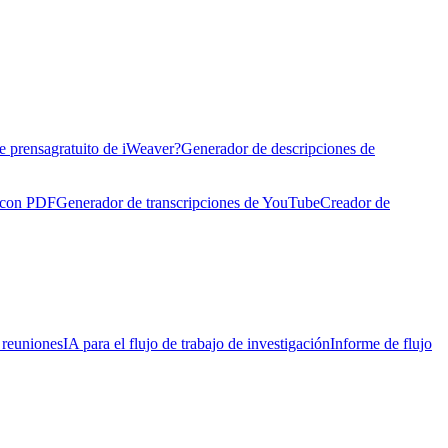
e prensa
gratuito de iWeaver?
Generador de descripciones de
 con PDF
Generador de transcripciones de YouTube
Creador de
e reuniones
IA para el flujo de trabajo de investigación
Informe de flujo