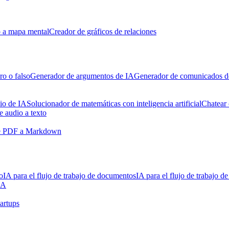
 a mapa mental
Creador de gráficos de relaciones
o o falso
Generador de argumentos de IA
Generador de comunicados d
io de IA
Solucionador de matemáticas con inteligencia artificial
Chatear
e audio a texto
e PDF a Markdown
o
IA para el flujo de trabajo de documentos
IA para el flujo de trabajo d
IA
tartups