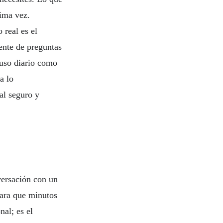
tima vez.
 real es el
ente de preguntas
 uso diario como
a lo
al seguro y
versación con un
para que minutos
al; es el