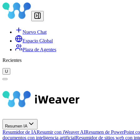
Nuevo Chat
Espacio Global
Plaza de Agentes
Recientes
U
Resumen IA
Resumidor de IA
Resumir con iWeaver AI
Resumen de PowerPoint co
documentos con inteligencia artificial
Resumidor de sitios web con intel