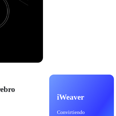
rebro
iWeaver
Convirtiendo