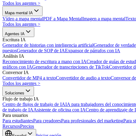
Todos los agentes
>
Mapa mental IA
Vídeo a mapa mental
PDF a Mapa Mental
Imagen a mapa mental
Texto
Todos los agentes
>
Agentes IA
Escritura IA
Generador de historias con inteligencia artificial
Generador de verdader
puestos
Generador de SOP de IA
Expansor de párrafos con IA
Análisis IA
Reconocimiento de escritura a mano con IA
Creador de guías de estud
gráficos con IA
Generador de transcripciones de TikTok
Convertidor d
Conversor IA
Convertidor de MP4 a texto
Convertidor de audio a texto
Conversor d
Todos los agentes
>
Soluciones
Flujo de trabajo IA
Centro de flujos de trabajo de IA
IA para trabajadores del conocimient
de trabajo de IA
Asistente de oficina con IA
Centro de aprendizaje de 
Para usuarios
Para estudiantes
Para creadores
Para profesionales del marketing
Para s
Recursos
Precios
Iniciar sesión
Español