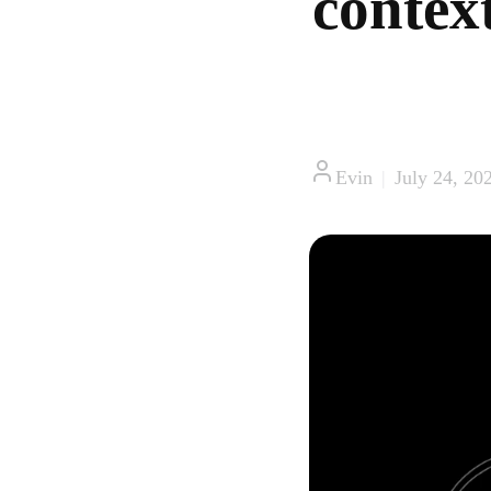
contex
Evin
|
July 24, 20