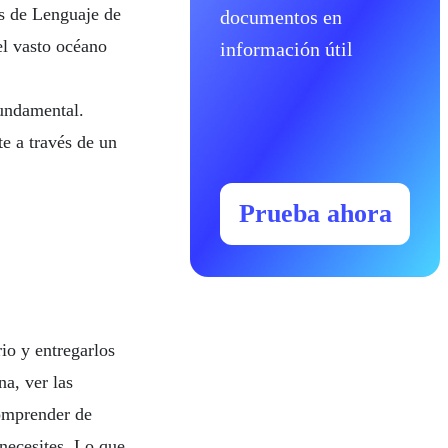
os de Lenguaje de
documentos en
l vasto océano
información útil
fundamental.
e a través de un
Prueba ahora
io y entregarlos
a, ver las
comprender de
necesites. Lo que