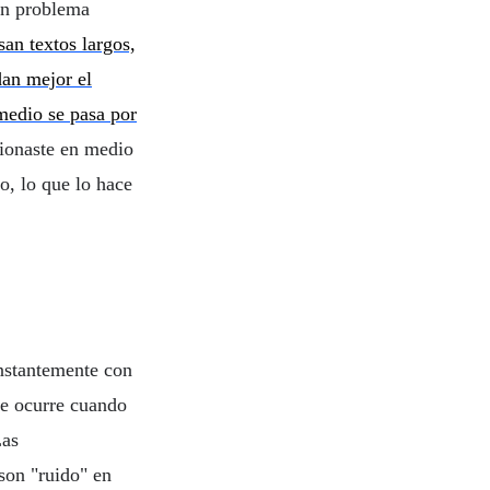
 un problema
an textos largos,
dan mejor el
 medio se pasa por
cionaste en medio
o, lo que lo hace
onstantemente con
ue ocurre cuando
Las
 son "ruido" en