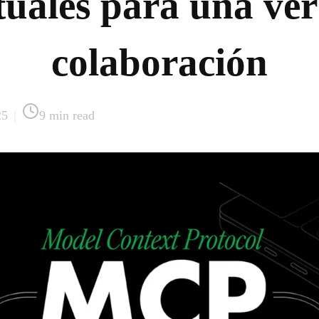
tuales para una ve
colaboración
25
|
9
min read