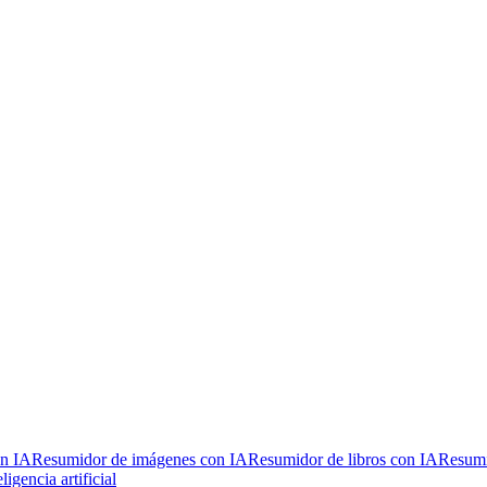
n IA
Resumidor de imágenes con IA
Resumidor de libros con IA
Resumi
igencia artificial